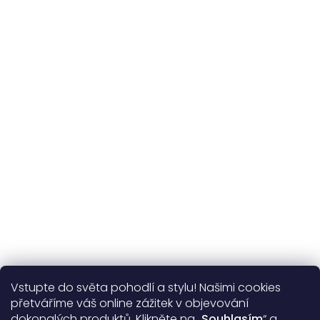
Udržitelnost
kvalitní přírodní materiály
365 dní
na výměnu
Více o nás
Vstupte do světa pohodlí a stylu! Našimi cookies
Užitečné informace
přetváříme váš online zážitek v objevování
dokonalých produktů. Klikněte na „
Souhlasím
“ a