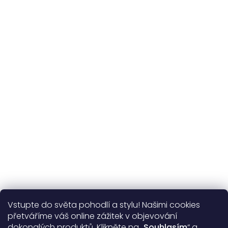
Udržitelnost
kvalitní přírodní materiály
365 dní
na výměnu
Více o nás
Vstupte do světa pohodlí a stylu! Našimi cookies
Užitečné informace
přetváříme váš online zážitek v objevování
dokonalých produktů. Klikněte na „
Souhlasím
“ a