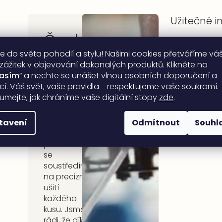
Užitečné 
Česká
Tabulky velikos
e do světa pohodlí a stylu! Našimi cookies přetváříme vá
rodinná
Péče o produk
 zážitek v objevování dokonalých produktů. Klikněte na
Certifikáty
lasím
“ a nechte se unášet vlnou osobních doporučení a
firma
ací. Váš svět, vaše pravidla - respektujeme vaše soukromí.
umejte, jak chráníme vaše digitální stopy
zde
.
DARRÉ
Při výrobě
tavení
Odmítnout
Souhl
našeho
povlečení
se
soustředíme
na precizní
ušití
každého
kusu. Jsme
rádi, že díky