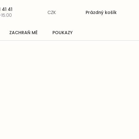
 41 41
CZK
Prázdný košík
Nákupní
-15:00
košík
ZACHRAŇ MĚ
POUKAZY