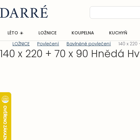
Přejít
na
obsah
LÉTO ☀️
LOŽNICE
KOUPELNA
KUCHYŇ
LOŽNICE
Povlečení
Bavlněné povlečení
140 x 220
Domů
140 x 220 + 70 x 90 Hnědá H
Postranní
panel