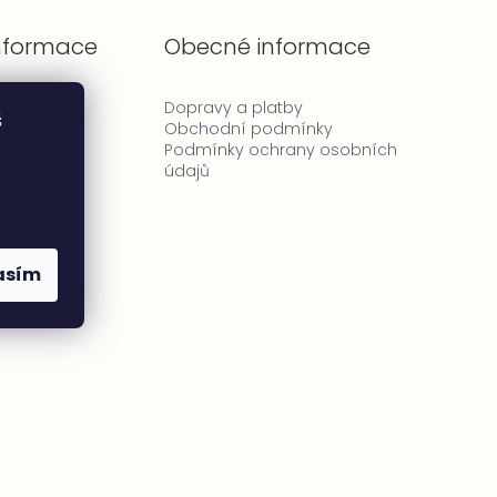
informace
Obecné informace
tí
Dopravy a platby
š
ty
Obchodní podmínky
Podmínky ochrany osobních
údajů
asím