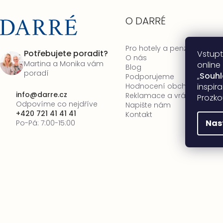
O DARRÉ
Pro hotely a penziony
Potřebujete poradit?
Vstupt
O nás
Martina a Monika vám
online
Blog
poradí
„
Souh
Podporujeme
inspir
Hodnocení obchodu
info
@
darre.cz
Reklamace a vrácení zboží
Prozko
Odpovíme co nejdříve
Napište nám
+420 721 41 41 41
Kontakt
Nas
Po-Pá: 7:00-15:00