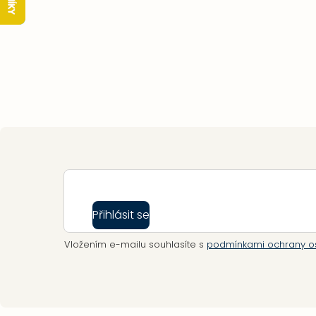
Zápatí
Přihlásit se
Vložením e-mailu souhlasíte s
podmínkami ochrany o