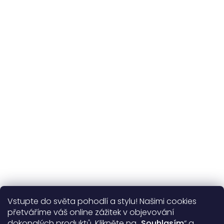
Udržitelnost
kvalitní přírodní materiály
365 dní
na výměnu
Více o nás
Vstupte do světa pohodlí a stylu! Našimi cookies
Užitečné informace
přetváříme váš online zážitek v objevování
dokonalých produktů. Klikněte na „
Souhlasím
“ a