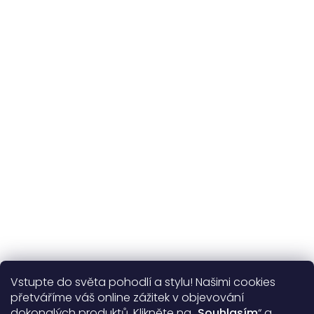
Udržitelnost
kvalitní přírodní materiály
365 dní
na výměnu
Více o nás
Vstupte do světa pohodlí a stylu! Našimi cookies
Užitečné informace
přetváříme váš online zážitek v objevování
dokonalých produktů. Klikněte na „
Souhlasím
“ a