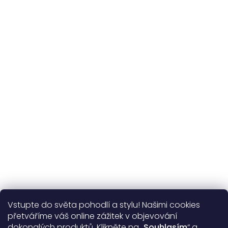
Udržitelnost
kvalitní přírodní materiály
365 dní
na výměnu
Více o nás
Vstupte do světa pohodlí a stylu! Našimi cookies
Užitečné informace
přetváříme váš online zážitek v objevování
dokonalých produktů. Klikněte na „
Souhlasím
“ a