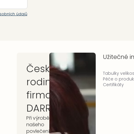
sobních údajů
Užitečné 
Česká
Tabulky velikos
rodinná
Péče o produk
Certifikáty
firma
DARRÉ
Při výrobě
našeho
povlečení