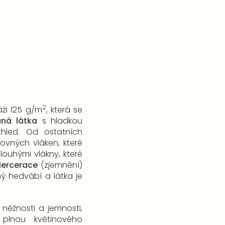
2
ži 125 g/m
, která se
aná látka
s hladkou
hled. Od ostatních
rovných vláken, které
louhými vlákny, které
ercerace
(zjemnění)
ý hedvábí a látka je
 něžnosti a jemnosti,
plnou květinového