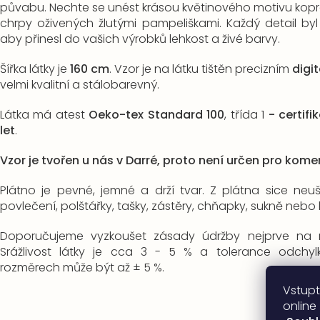
půvabu. Nechte se unést krásou květinového motivu kopr
chrpy oživených žlutými pampeliškami. Každý detail byl
aby přinesl do vašich výrobků lehkost a živé barvy.
Šířka látky je
160 cm
. Vzor je na látku tištěn precizním
digi
velmi kvalitní a stálobarevný.
Látka má atest
Oeko-tex Standard 100
, třída 1
-
certifi
let
.
Vzor je tvořen u nás v Darré, proto není určen pro komer
Plátno je pevné, jemné a drží tvar. Z plátna sice neušij
povlečení, polštářky, tašky, zástěry, chňapky, sukně nebo
Doporučujeme vyzkoušet zásady údržby nejprve na m
Srážlivost látky je cca 3 - 5 % a t
olerance odchy
rozměrech může být až ± 5 %.
Vstupt
online