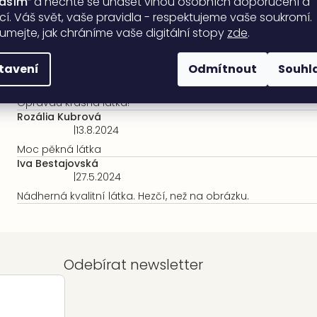
lasím
“ a nechte se unášet vlnou osobních doporučení a
ací. Váš svět, vaše pravidla - respektujeme vaše soukromí.
umejte, jak chráníme vaše digitální stopy
zde
.
tavení
Odmítnout
Souhl
Mgr. Kateřina Kočvárková
|
26.11.2024
Hodnocení
produktu
Opravdu krásná látka!
je
Rozália Kubrová
5
|
13.8.2024
Hodnocení
z
produktu
Moc pěkná látka
5
je
Iva Bestajovská
hvězdiček.
5
|
27.5.2024
Hodnocení
z
produktu
Nádherná kvalitní látka. Hezčí, než na obrázku.
5
je
hvězdiček.
5
z
5
Odebírat newsletter
hvězdiček.