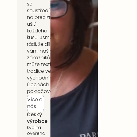
se
soustředíme
na precizní
ušití
každého
kusu. Jsme
rádi, že díky
vám, našim
zákazníkům,
může textilní
tradice ve
východních
Čechách
pokračovat.
Více o
nás
Český
5 let záruka
výrobce
na celý
sortiment
kvalita
ověřená