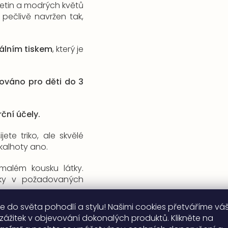
etin a modrých květů
 pečlivě navržen tak,
tálním tiskem
, který je
kováno pro děti do 3
ční účely.
ete triko, ale skvělé
 kalhoty ano.
além kousku látky.
lky v požadovaných
e do světa pohodlí a stylu! Našimi cookies přetváříme vá
 zážitek v objevování dokonalých produktů. Klikněte na