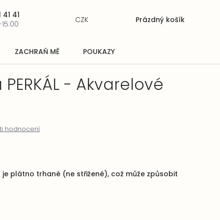
 41 41
CZK
Prázdný košík
Nákupní
-15:00
košík
ZACHRAŇ MĚ
POUKAZY
 PERKÁL - Akvarelové
ti hodnocení
je plátno trhané (ne střižené), což může způsobit