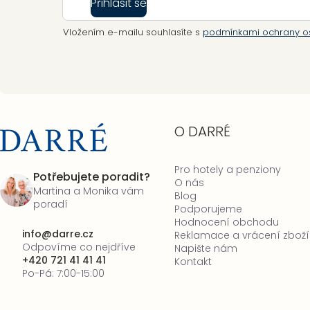
Přihlásit se
Vložením e-mailu souhlasíte s
podmínkami ochrany o
O DARRÉ
Pro hotely a penziony
Potřebujete poradit?
O nás
Martina a Monika vám
Blog
poradí
Podporujeme
Hodnocení obchodu
info
@
darre.cz
Reklamace a vrácení zboží
Odpovíme co nejdříve
Napište nám
+420 721 41 41 41
Kontakt
Po-Pá: 7:00-15:00