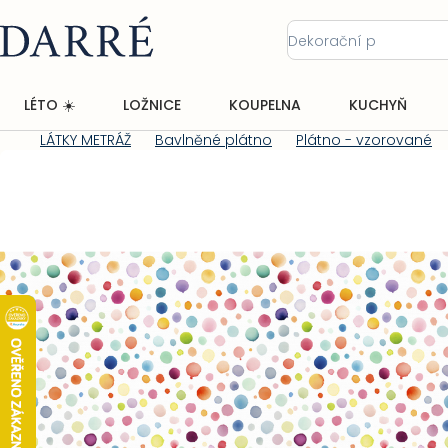
Přejít
na
obsah
LÉTO ☀️
LOŽNICE
KOUPELNA
KUCHYŇ
LÁTKY METRÁŽ
Bavlněné plátno
Plátno - vzorované
Domů