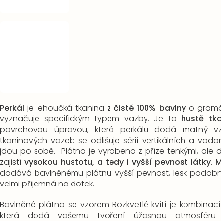
Perkál
je lehoučká tkanina
z čisté 100% bavlny
o gramá
vyznačuje specifickým typem vazby. Je to
hustě tk
povrchovou úpravou, která perkálu dodá matný vz
tkaninových vazeb se odlišuje sérií vertikálních a vodo
jdou po sobě. Plátno je vyrobeno z příze tenkými, ale d
zajistí
vysokou hustotu, a tedy i vyšší pevnost látky
.
M
dodává bavlněnému plátnu vyšší pevnost, lesk podobn
velmi příjemná na dotek.
Bavlněné plátno se vzorem Rozkvetlé kvítí je kombinací
která dodá vašemu tvoření úžasnou atmosféru 