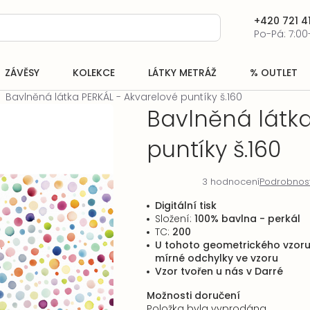
+420 721 41
Po-Pá: 7:00
ZÁVĚSY
KOLEKCE
LÁTKY METRÁŽ
% OUTLET
Bavlněná látka PERKÁL - Akvarelové puntíky š.160
Bavlněná látka
puntíky š.160
3 hodnocení
Podrobnos
Průměrné
hodnocení
Digitální tisk
produktu
Složení:
100% bavlna - perkál
je
TC:
200
5,0
U tohoto geometrického vzoru 
z
mírné odchylky ve vzoru
5
Vzor tvořen u nás v Darré
hvězdiček.
Možnosti doručení
Položka byla vyprodána…