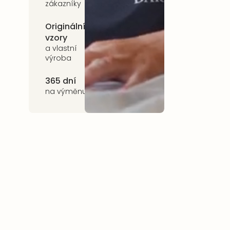
zákazníky
Originální
Udržitelnost
vzory
kvalitní přírodní
materiály
a vlastní
výroba
365 dní
na výměnu