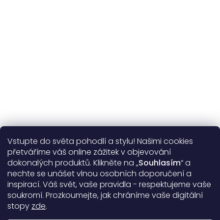
Více o nás
Vstupte do světa pohodlí a stylu! Našimi cookies
Užitečné informace
přetváříme váš online zážitek v objevování
dokonalých produktů. Klikněte na „
Souhlasím
“ a
Obecné informace
nechte se unášet vlnou osobních doporučení a
inspirací. Váš svět, vaše pravidla - respektujeme vaše
soukromí. Prozkoumejte, jak chráníme vaše digitální
Doprava a platba
stopy
zde
.
99%