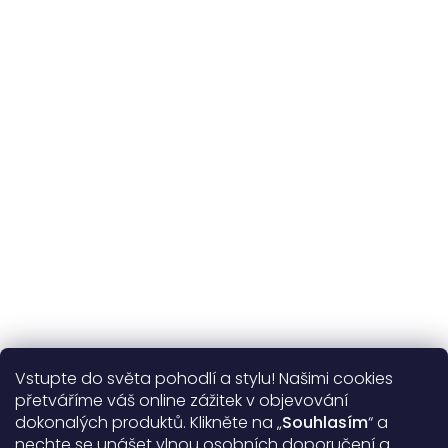
kvalitní přírodní materiály
365 dní
na výměnu
Více o nás
Vstupte do světa pohodlí a stylu! Našimi cookies
Užitečné informace
přetváříme váš online zážitek v objevování
dokonalých produktů. Klikněte na „
Souhlasím
“ a
Obecné informace
nechte se unášet vlnou osobních doporučení a