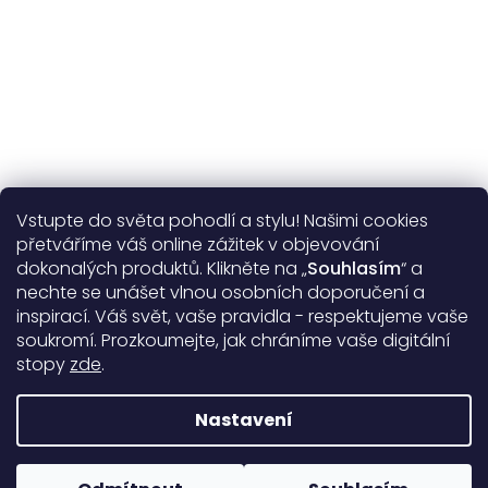
Vstupte do světa pohodlí a stylu! Našimi cookies
Užitečné informace
přetváříme váš online zážitek v objevování
dokonalých produktů. Klikněte na „
Souhlasím
“ a
Obecné informace
nechte se unášet vlnou osobních doporučení a
inspirací. Váš svět, vaše pravidla - respektujeme vaše
soukromí. Prozkoumejte, jak chráníme vaše digitální
Doprava a platba
stopy
zde
.
99%
17399 hodnocení
Nastavení
Copyright 2026
DARRÉ
. Všechna práva vyhrazena.
Upravit
nastavení cookies