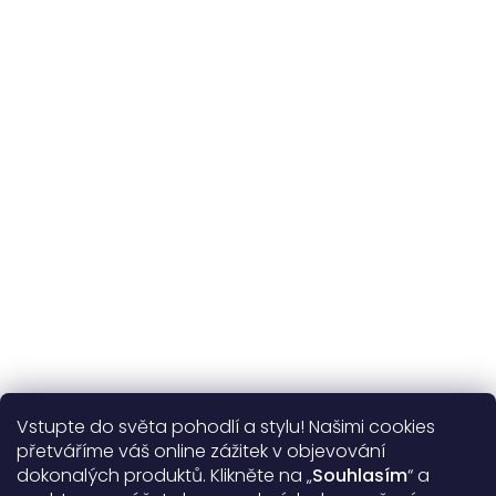
Udržitelnost
kvalitní přírodní materiály
365 dní
na výměnu
Více o nás
Vstupte do světa pohodlí a stylu! Našimi cookies
Užitečné informace
přetváříme váš online zážitek v objevování
dokonalých produktů. Klikněte na „
Souhlasím
“ a