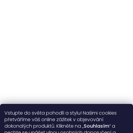
Udržitelnost
kvalitní přírodní materiály
365 dní
na výměnu
Více o nás
Vstupte do světa pohodlí a stylu! Našimi cookies
Užitečné informace
přetváříme váš online zážitek v objevování
dokonalých produktů. Klikněte na „
Souhlasím
“ a
Obecné informace
nechte se unášet vlnou osobních doporučení a