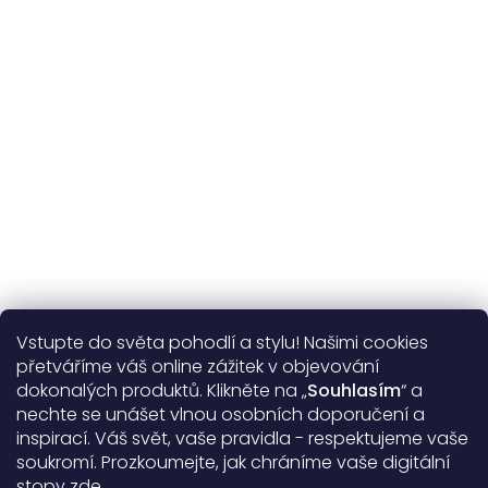
na výměnu
Více o nás
Vstupte do světa pohodlí a stylu! Našimi cookies
Užitečné informace
přetváříme váš online zážitek v objevování
dokonalých produktů. Klikněte na „
Souhlasím
“ a
Obecné informace
nechte se unášet vlnou osobních doporučení a
inspirací. Váš svět, vaše pravidla - respektujeme vaše
soukromí. Prozkoumejte, jak chráníme vaše digitální
Doprava a platba
stopy
zde
.