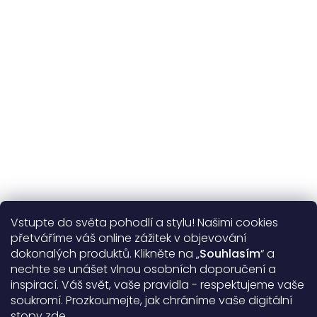
na výměnu
Více o nás
Vstupte do světa pohodlí a stylu! Našimi cookies
Užitečné informace
přetváříme váš online zážitek v objevování
dokonalých produktů. Klikněte na „
Souhlasím
“ a
Obecné informace
nechte se unášet vlnou osobních doporučení a
inspirací. Váš svět, vaše pravidla - respektujeme vaše
soukromí. Prozkoumejte, jak chráníme vaše digitální
Doprava a platba
stopy
zde
.