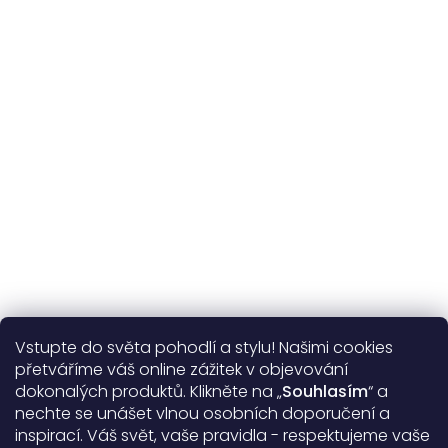
365 dní
na výměnu
Více o nás
Vstupte do světa pohodlí a stylu! Našimi cookies
Užitečné informace
přetváříme váš online zážitek v objevování
dokonalých produktů. Klikněte na „
Souhlasím
“ a
Obecné informace
nechte se unášet vlnou osobních doporučení a
inspirací. Váš svět, vaše pravidla - respektujeme vaše