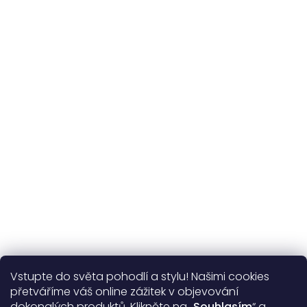
Udržitelnost
kvalitní přírodní materiály
365 dní
na výměnu
Více o nás
Vstupte do světa pohodlí a stylu! Našimi cookies
Užitečné informace
přetváříme váš online zážitek v objevování
dokonalých produktů. Klikněte na „
Souhlasím
“ a