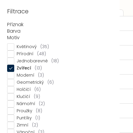
Přejít
Nákupní
na
Filtrace
košík
obsah
LÉTO ☀️
Příznak
LOŽNICE
Povlečení
Bavlněné povlečení
Domů
Bavlněné povlečení
Barva
Motiv
LOŽNICE
Oboustranné
Květinové povlečení
Květinový
35
povlečení
KOUPELNA
Přírodní
48
Jednobarevné
Venkovské povlečení
Jednobarevné
18
povlečení
KUCHYŇ
Zvířecí
13
Vánoční povlečení
Moderní
3
ZÁVĚSY
Geometrický
6
Holčičí
6
Zobrazit filtry
Řazení
Řazení:
Doporučujeme
KOLEKCE
Klučičí
9
produktů
Výpis
Námořní
2
Novinka
Novinka
LÁTKY METRÁŽ
Proužky
8
produktů
-15% kód: DNY15
-15% kód: DNY15
Puntíky
1
Zimní
2
% OUTLET
Vánoční
3