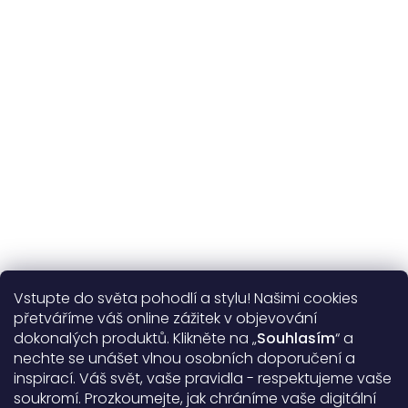
365 dní
na výměnu
Více o nás
Vstupte do světa pohodlí a stylu! Našimi cookies
Užitečné informace
přetváříme váš online zážitek v objevování
dokonalých produktů. Klikněte na „
Souhlasím
“ a
Obecné informace
nechte se unášet vlnou osobních doporučení a
inspirací. Váš svět, vaše pravidla - respektujeme vaše
soukromí. Prozkoumejte, jak chráníme vaše digitální
Doprava a platba