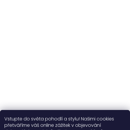
Udržitelnost
kvalitní přírodní materiály
365 dní
na výměnu
Více o nás
Vstupte do světa pohodlí a stylu! Našimi cookies
Užitečné informace
přetváříme váš online zážitek v objevování