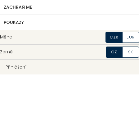
ZACHRAŇ MĚ
POUKAZY
Měna
CZK
EUR
Země
CZ
SK
Přihlášení
Pro firmy
a společnosti zároveň nabízíme pestrou nabídku nejen
vánočních dárků pro zaměstnance. Každá firma má