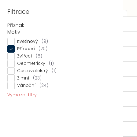
Přejít
Nákupní
na
Filtrace
košík
obsah
LÉTO ☀️
Příznak
LOŽNICE
KOLEKCE
Dekorační povlaky na polštářky
Domů
Dekorační povlaky na
Motiv
LOŽNICE
Květinový
9
polštářky
Přírodní
20
KOUPELNA
Zvířecí
5
Geometrický
1
KUCHYŇ
Cestovatelský
1
Zimní
23
ZÁVĚSY
Vánoční
24
Zobrazit filtry
Řazení
Řazení:
Doporučujeme
Vymazat filtry
produktů
KOLEKCE
Výpis
-15% kód: DNY15
-15% kód: DNY15
produktů
LÁTKY METRÁŽ
% OUTLET