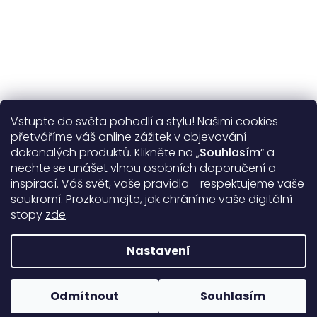
Vstupte do světa pohodlí a stylu! Našimi cookies
Užitečné informace
přetváříme váš online zážitek v objevování
dokonalých produktů. Klikněte na „
Souhlasím
“ a
Obecné informace
nechte se unášet vlnou osobních doporučení a
inspirací. Váš svět, vaše pravidla - respektujeme vaše
soukromí. Prozkoumejte, jak chráníme vaše digitální
Doprava a platba
stopy
zde
.
99%
17388 hodnocení
Nastavení
Copyright 2026
DARRÉ
. Všechna práva vyhrazena.
Upravit
nastavení cookies
Odmítnout
Souhlasím
Rodinná firma od roku 2008