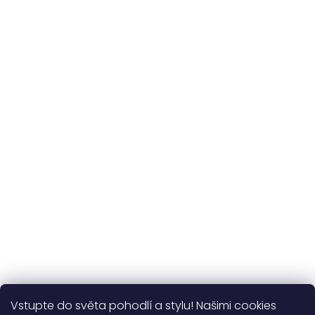
a vlastní výroba
Udržitelnost
kvalitní přírodní materiály
365 dní
na výměnu
Více o nás
Vstupte do světa pohodlí a stylu! Našimi cookies