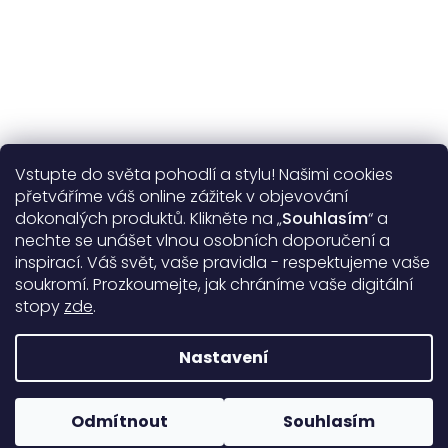
Vstupte do světa pohodlí a stylu! Našimi cookies
Užitečné informace
přetváříme váš online zážitek v objevování
dokonalých produktů. Klikněte na „
Souhlasím
“ a
Obecné informace
nechte se unášet vlnou osobních doporučení a
inspirací. Váš svět, vaše pravidla - respektujeme vaše
soukromí. Prozkoumejte, jak chráníme vaše digitální
Doprava a platba
stopy
zde
.
99%
17390 hodnocení
Nastavení
Copyright 2026
DARRÉ
. Všechna práva vyhrazena.
Upravit
nastavení cookies
Odmítnout
Souhlasím
Rodinná firma od roku 2008