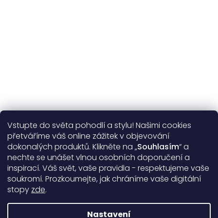
Více o nás
Vstupte do světa pohodlí a stylu! Našimi cookies
Užitečné informace
přetváříme váš online zážitek v objevování
dokonalých produktů. Klikněte na „
Souhlasím
“ a
Obecné informace
nechte se unášet vlnou osobních doporučení a
inspirací. Váš svět, vaše pravidla - respektujeme vaše
soukromí. Prozkoumejte, jak chráníme vaše digitální
Doprava a platba
stopy
zde
.
99%
17388 hodnocení
Nastavení