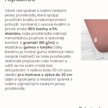
Oživte váš spánek s našimi českými
jersey prostěradly, která spojují
prvotřídní kvalitu a nekompromisní
pohodlí. Vyrobená z vysoce kvalitní a
jemné směsi
95% bavlny a 5%
elastanu
, naše prostěradla nabízejí
mimořádnou pružnost a dokonalý
komfort. S
gramáží 190 g/m2
a
elastickou
gumou v tunýlku
(díky
kterému je možné gumu stáhnout nebo
naopak nastavit) se naše prostěradla
dokonale přizpůsobí vaší matraci a
udrží se na svém místě bez
sklouzávání. S výškou boku 30 cm jsou
ideální
pro matrace o výšce do 20 cm
.
Užijte si spokojený a relaxační spánek s
našimi výjimečnými českými jersey
prostěradly.