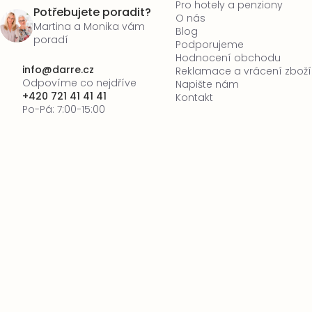
Pro hotely a penziony
Potřebujete poradit?
O nás
Martina a Monika vám
Blog
poradí
Podporujeme
Hodnocení obchodu
info
@
darre.cz
Reklamace a vrácení zboží
Odpovíme co nejdříve
Napište nám
+420 721 41 41 41
Kontakt
Po-Pá: 7:00-15:00