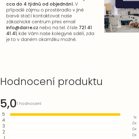
cca do 4 týdnů od objednání.
V
případě zájmu o prostěradlo v jiné
barvě stačí kontaktovat naše
zákaznické centrum
přes email
info@darre.cz
nebo na tel. čísle
721 41
41 41
, kde Vám naše kolegyně sdělí, zda
je to v daném okamžiku možné.
Výpis
Hodnocení produktu
hodnocení
5,0
Průměrné
1 hodnocení
hodnocení
5
produktu
1x
4
je
0x
3
5,0
0x
2
z
0x
1
5