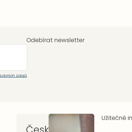
hvězdiček.
Odebírat newsletter
sobních údajů
Užitečné 
Česká