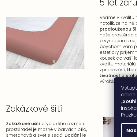
5 let zár
Věříme v kvalitu
natolik, že na n
prodlouženou 5l
naše prostěradlo
a vyrobeno s nejv
abychom vám pos
esteticky příjemný
kousek do vaší l
kvalitu materiál
zpracování, kter
životnost a stá
výrobků.
Vstupt
online
„
Souh
Zakázkové šití
inspir
Prozko
Zakázkové ušití
atypického rozměru
prostěradel je možné v barvách bílá,
Nas
smetanová a světle šedá.
Dodání je