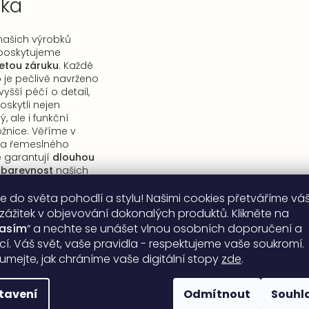
uka
 našich výrobků
ě poskytujeme
etou záruku
. Každé
 je pečlivě navrženo
yšší péčí o detail,
kytli nejen
, ale i funkční
ožnice. Věříme v
ů a řemeslného
é garantují
dlouhou
lobarevnost
našich
e do světa pohodlí a stylu! Našimi cookies přetváříme vá
 zážitek v objevování dokonalých produktů. Klikněte na
lasím
“ a nechte se unášet vlnou osobních doporučení a
ací. Váš svět, vaše pravidla - respektujeme vaše soukromí.
umejte, jak chráníme vaše digitální stopy
zde
.
tavení
Odmítnout
Souhl