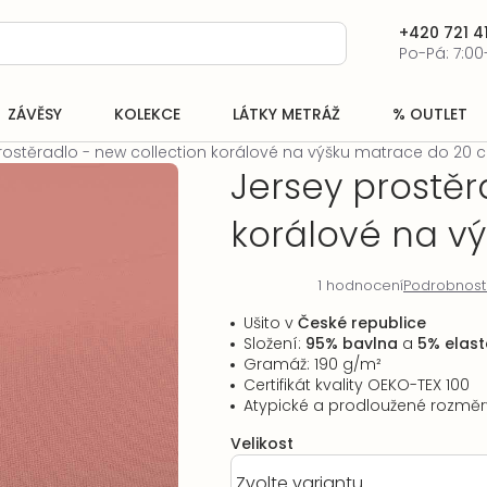
+420 721 41
Po-Pá: 7:00
ZÁVĚSY
KOLEKCE
LÁTKY METRÁŽ
% OUTLET
rostěradlo - new collection korálové na výšku matrace do 20 
Jersey prostěr
korálové na v
1 hodnocení
Podrobnost
Průměrné
hodnocení
Ušito v
České republice
produktu
Složení:
95% bavlna
a
5% elast
je
Gramáž: 190 g/
m²
5,0
Certifikát kvality OEKO-TEX 100
z
Atypické a prodloužené rozmě
5
hvězdiček.
Velikost