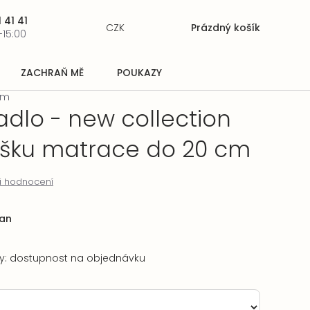
 41 41
CZK
Prázdný košík
Nákupní
-15:00
košík
ZACHRAŇ MĚ
POUKAZY
cm
adlo - new collection
ýšku matrace do 20 cm
i hodnocení
an
ry: dostupnost na objednávku