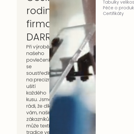
Tabulky velikos
rodinná
Péče o produk
Certifikáty
firma
DARRÉ
Při výrobě
našeho
povlečení
se
soustředíme
na precizní
ušití
každého
kusu. Jsme
rádi, že díky
vám, našim
zákazníkům,
může textilní
tradice ve