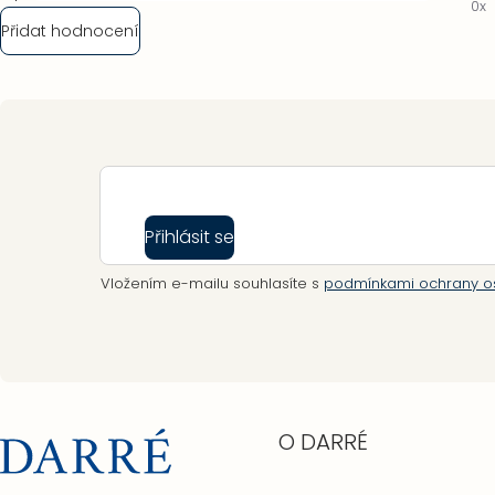
0x
hvězdiček.
Přidat hodnocení
Zápatí
Přihlásit se
Vložením e-mailu souhlasíte s
podmínkami ochrany o
O DARRÉ