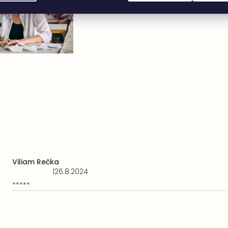
Viliam Rečka
|
26.8.2024
Hodnocení
produktu
*****
je
5
z
5