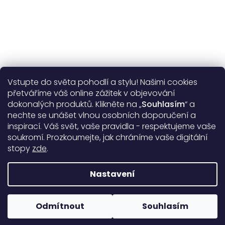
Vstupte do světa pohodlí a stylu! Našimi cookies
Užitečné informace
přetváříme váš online zážitek v objevování
dokonalých produktů. Klikněte na „
Souhlasím
“ a
Obecné informace
nechte se unášet vlnou osobních doporučení a
inspirací. Váš svět, vaše pravidla - respektujeme vaše
soukromí. Prozkoumejte, jak chráníme vaše digitální
Doprava a platba
stopy
zde
.
99%
17390 hodnocení
Nastavení
Copyright 2026
DARRÉ
. Všechna práva vyhrazena.
Upravit
nastavení cookies
Odmítnout
Souhlasím
Rodinná firma od roku 2008
Vytvořil Shoptet Premium
&