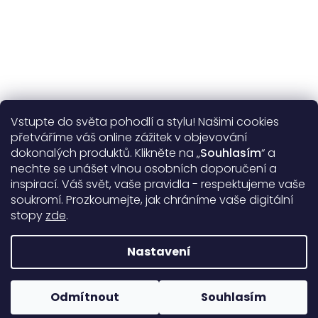
Vstupte do světa pohodlí a stylu! Našimi cookies
Užitečné informace
přetváříme váš online zážitek v objevování
dokonalých produktů. Klikněte na „
Souhlasím
“ a
Obecné informace
nechte se unášet vlnou osobních doporučení a
inspirací. Váš svět, vaše pravidla - respektujeme vaše
soukromí. Prozkoumejte, jak chráníme vaše digitální
Doprava a platba
stopy
zde
.
99%
17398 hodnocení
Nastavení
Copyright 2026
DARRÉ
. Všechna práva vyhrazena.
Upravit
nastavení cookies
Odmítnout
Souhlasím
Rodinná firma od roku 2008