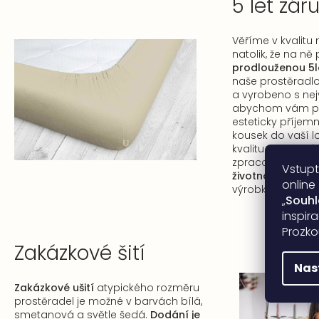
5 let zár
Věříme v kvalitu
natolik, že na n
prodlouženou 5l
naše prostěradlo
a vyrobeno s nejv
abychom vám pos
esteticky příjemný
kousek do vaší l
kvalitu materiál
zpracování, kter
Vstupt
životnost a stá
online
výrobků.
„
Souh
inspir
Prozko
Zakázkové šití
Nas
Zakázkové ušití
atypického rozměru
prostěradel je možné v barvách bílá,
smetanová a světle šedá.
Dodání je