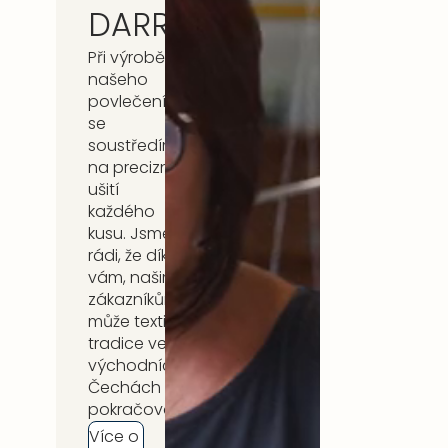
DARRÉ
Při výrobě
našeho
povlečení
se
soustředíme
na precizní
ušití
každého
kusu. Jsme
rádi, že díky
vám, našim
zákazníkům,
může textilní
tradice ve
východních
Čechách
pokračovat.
Více o