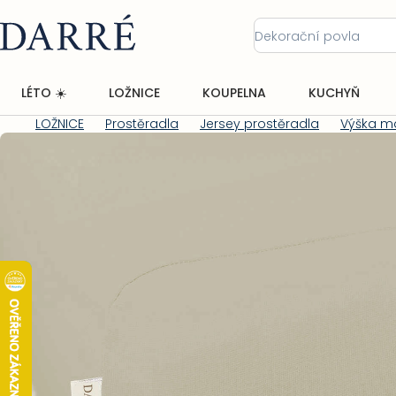
Přejít
na
obsah
LÉTO ☀️
LOŽNICE
KOUPELNA
KUCHYŇ
LOŽNICE
Prostěradla
Jersey prostěradla
Výška m
Domů