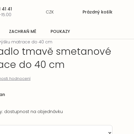
 41 41
CZK
Prázdný košík
Nákupní
-15:00
košík
ZACHRAŇ MĚ
POUKAZY
výšku matrace do 40 cm
radlo tmavě smetanové
ace do 40 cm
osti hodnocení
an
ry: dostupnost na objednávku