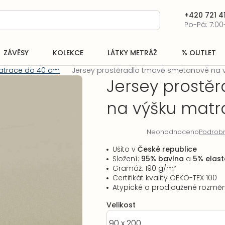
+420 721 41
Po-Pá: 7:00
ZÁVĚSY
KOLEKCE
LÁTKY METRÁŽ
% OUTLET
atrace do 40 cm
Jersey prostěradlo tmavě smetanové na 
Jersey prostě
na výšku matr
Neohodnoceno
Podrobn
Průměrné
hodnocení
Ušito v
České republice
produktu
Složení:
95% bavlna
a
5% elast
je
Gramáž: 190 g/
m²
0,0
Certifikát kvality OEKO-TEX 100
z
Atypické a prodloužené rozmě
5
hvězdiček.
Velikost