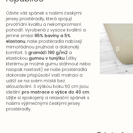
Oživte váš spánek s našimi českými
jersey prostěradly, která spojují
prvotřídní kvalitu a nekompromisní
pohodlí. Vyrobená z vysoce kvalitní a
jemné směsi
95% bavlny a 5%
elastanu
, naše prostěradla nabízejí
mimořádnou pružnost a dokonalý
komfort. S
gramáží 190 g/m2
a
elastickou
gumou v tunýlku
(díky
kterému je možné gumu stáhnout nebo
naopak nastavit) se naše prostěradla
dokonale přizpůsobí vaší matraci a
udrží se na svém místě bez
sklouzávání. S výškou boku 50 cm jsou
ideální
pro matrace o výšce do 40 cm
.
Užijte si spokojený a relaxační spánek s
našimi výjimečnými českými jersey
prostěradly.