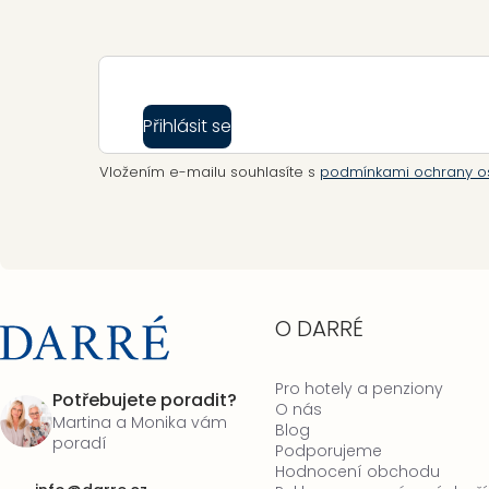
Zápatí
Přihlásit se
Vložením e-mailu souhlasíte s
podmínkami ochrany o
O DARRÉ
Pro hotely a penziony
Potřebujete poradit?
O nás
Martina a Monika vám
Blog
poradí
Podporujeme
Hodnocení obchodu