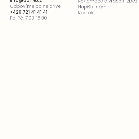
info
@
darre.cz
Reklamace a vrácení zboží
Odpovíme co nejdříve
Napište nám
+420 721 41 41 41
Kontakt
Po-Pá: 7:00-15:00