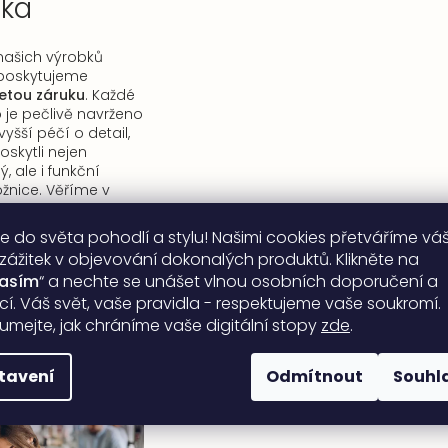
uka
 našich výrobků
ě poskytujeme
etou záruku
. Každé
 je pečlivě navrženo
yšší péčí o detail,
kytli nejen
, ale i funkční
ožnice. Věříme v
ů a řemeslného
é garantují
dlouhou
e do světa pohodlí a stylu! Našimi cookies přetváříme vá
lobarevnost
našich
 zážitek v objevování dokonalých produktů. Klikněte na
lasím
“ a nechte se unášet vlnou osobních doporučení a
ací. Váš svět, vaše pravidla - respektujeme vaše soukromí.
umejte, jak chráníme vaše digitální stopy
zde
.
tavení
Odmítnout
Souhl