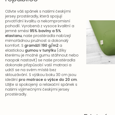
Oživte váš spánek s našimi českými
jersey prostěradly, která spojují
prvotřídní kvalitu a nekompromisní
pohodlí. Vyrobená z vysoce kvalitní a
jemné směsi
95% bavlny a 5%
elastanu
, naše prostěradla nabízejí
mimořádnou pružnost a dokonalý
komfort. S
gramáží 190 g/m2
a
elastickou
gumou v tunýlku
(díky
kterému je možné gumu stáhnout nebo
naopak nastavit) se naše prostěradla
dokonale přizpůsobí vaší matraci a
udrží se na svém místě bez
sklouzávání. S výškou boku 30 cm jsou
ideální
pro matrace o výšce do 20 cm
.
Užijte si spokojený a relaxační spánek s
našimi výjimečnými českými jersey
prostěradly.