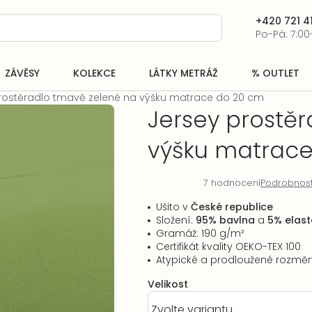
+420 721 41
Po-Pá: 7:00
ZÁVĚSY
KOLEKCE
LÁTKY METRÁŽ
% OUTLET
rostěradlo tmavě zelené na výšku matrace do 20 cm
Jersey prostě
výšku matrace
7 hodnocení
Podrobnost
Průměrné
hodnocení
Ušito v
České republice
produktu
Složení:
95% bavlna
a
5% elast
je
Gramáž: 190 g/
m²
5,0
Certifikát kvality OEKO-TEX 100
z
Atypické a prodloužené rozmě
5
hvězdiček.
Velikost