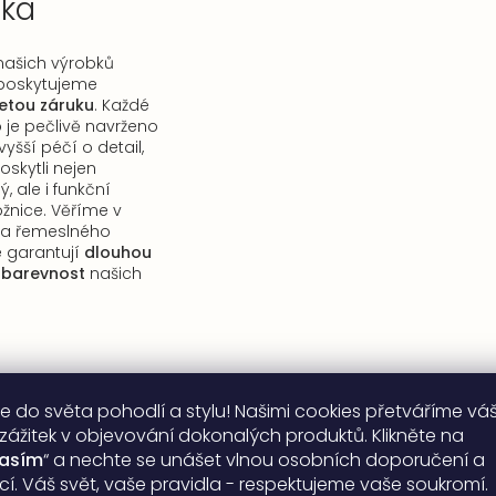
uka
 našich výrobků
ě poskytujeme
etou záruku
. Každé
 je pečlivě navrženo
yšší péčí o detail,
kytli nejen
, ale i funkční
ožnice. Věříme v
ů a řemeslného
é garantují
dlouhou
lobarevnost
našich
e do světa pohodlí a stylu! Našimi cookies přetváříme vá
 zážitek v objevování dokonalých produktů. Klikněte na
lasím
“ a nechte se unášet vlnou osobních doporučení a
ací. Váš svět, vaše pravidla - respektujeme vaše soukromí.