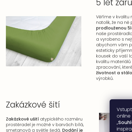
5 let zár
Věříme v kvalitu
natolik, že na n
prodlouženou 5l
naše prostěradlo
a vyrobeno s nejv
abychom vám pos
esteticky příjemný
kousek do vaší l
kvalitu materiál
zpracování, kter
životnost a stá
výrobků.
Zakázkové šití
Vstupt
online
Zakázkové ušití
atypického rozměru
„
Souh
prostěradel je možné v barvách bílá,
inspir
smetanová a světle šedá.
Dodání je