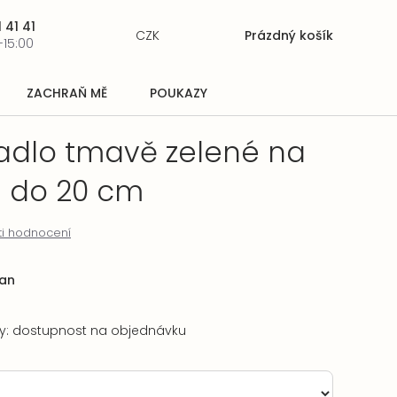
 41 41
CZK
Prázdný košík
Nákupní
-15:00
košík
ZACHRAŇ MĚ
POUKAZY
radlo tmavě zelené na
 do 20 cm
i hodnocení
an
ry: dostupnost na objednávku