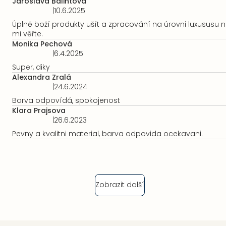
je
Jaroslava Balintova
hvězdiček.
5
|
10.6.2025
Hodnocení
z
produktu
Úplně boží produkty ušít a zpracování na úrovni luxususu 
5
je
mi věřte.
hvězdiček.
5
Monika Pechová
z
|
6.4.2025
Hodnocení
5
produktu
Super, diky
hvězdiček.
je
Alexandra Zralá
5
|
24.6.2024
Hodnocení
z
produktu
Barva odpovídá, spokojenost
5
je
Klara Prajsova
hvězdiček.
5
|
26.6.2023
Hodnocení
z
produktu
Pevny a kvalitni material, barva odpovida ocekavani.
5
je
hvězdiček.
5
z
5
hvězdiček.
Zobrazit další