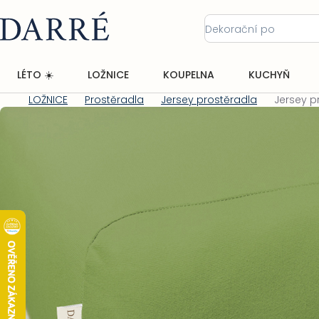
Přejít
na
obsah
LÉTO ☀️
LOŽNICE
KOUPELNA
KUCHYŇ
LOŽNICE
Prostěradla
Jersey prostěradla
Jersey p
Domů