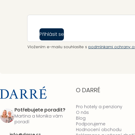
Zápatí
Přihlásit se
Vložením e-mailu souhlasíte s
podmínkami ochrany o
O DARRÉ
Pro hotely a penziony
Potřebujete poradit?
O nás
Martina a Monika vám
Blog
poradí
Podporujeme
Hodnocení obchodu
info
@
darre.cz