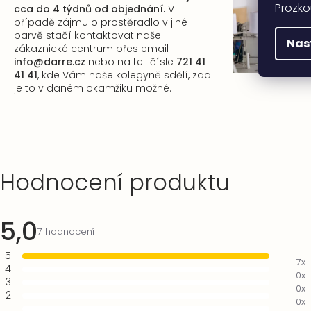
Prozko
cca do 4 týdnů od objednání.
V
případě zájmu o prostěradlo v jiné
barvě stačí kontaktovat naše
Nas
zákaznické centrum
přes email
info@darre.cz
nebo na tel. čísle
721 41
41 41
, kde Vám naše kolegyně sdělí, zda
je to v daném okamžiku možné.
Výpis
Hodnocení produktu
hodnocení
5,0
Průměrné
7 hodnocení
hodnocení
5
produktu
7x
4
je
0x
3
5,0
0x
2
z
0x
1
5