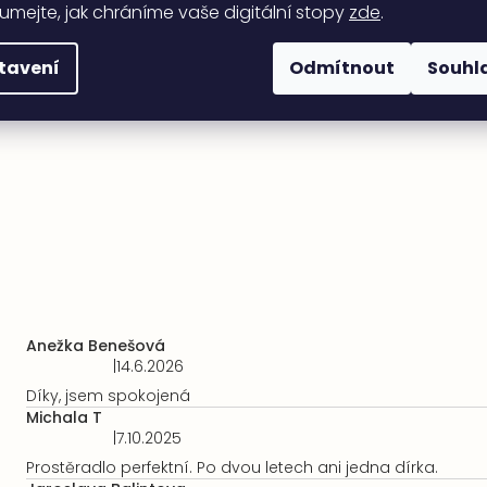
umejte, jak chráníme vaše digitální stopy
zde
.
tavení
Odmítnout
Souhl
Anežka Benešová
|
14.6.2026
Hodnocení
produktu
Díky, jsem spokojená
je
Michala T
5
|
7.10.2025
Hodnocení
z
produktu
Prostěradlo perfektní. Po dvou letech ani jedna dírka.
5