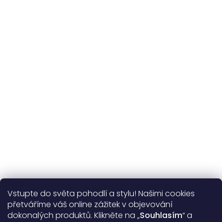
Udržitelnost
kvalitní přírodní materiály
365 dní
na výměnu
Více o nás
Vstupte do světa pohodlí a stylu! Našimi cookies
Užitečné informace
přetváříme váš online zážitek v objevování
dokonalých produktů. Klikněte na „
Souhlasím
“ a