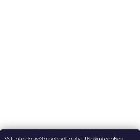
Originální vzory
a vlastní výroba
Udržitelnost
kvalitní přírodní materiály
365 dní
na výměnu
Více o nás
Vstupte do světa pohodlí a stylu! Našimi cookies