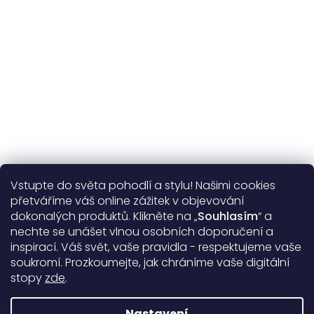
Více o nás
Vstupte do světa pohodlí a stylu! Našimi cookies
Užitečné informace
přetváříme váš online zážitek v objevování
dokonalých produktů. Klikněte na „
Souhlasím
“ a
Obecné informace
nechte se unášet vlnou osobních doporučení a
inspirací. Váš svět, vaše pravidla - respektujeme vaše
soukromí. Prozkoumejte, jak chráníme vaše digitální
Doprava a platba
stopy
zde
.
99%
17388 hodnocení
Nastavení