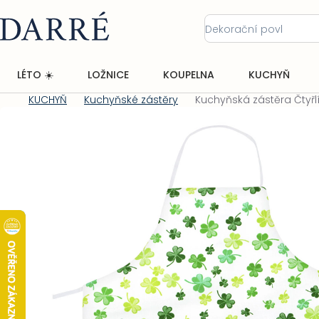
Přejít
na
obsah
LÉTO ☀️
LOŽNICE
KOUPELNA
KUCHYŇ
KUCHYŇ
Kuchyňské zástěry
Kuchyňská zástěra Čtyřl
Domů