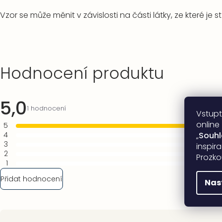
Vzor se může měnit v závislosti na části látky, ze které je s
Výpis
Hodnocení produktu
hodnocení
5,0
Průměrné
1 hodnocení
Vstupt
hodnocení
online
5
produktu
1x
4
„
Souh
je
0x
3
5,0
inspir
0x
2
z
Prozko
0x
1
5
0x
hvězdiček.
Přidat hodnocení
Nas
Zápatí