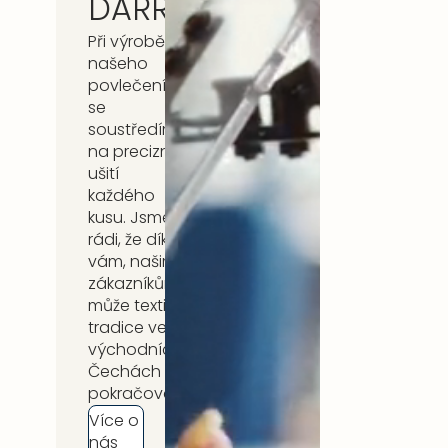
DARRÉ
Při výrobě
našeho
povlečení
se
soustředíme
na precizní
ušití
každého
kusu. Jsme
rádi, že díky
vám, našim
zákazníkům,
může textilní
tradice ve
východních
Čechách
pokračovat.
Více o
nás