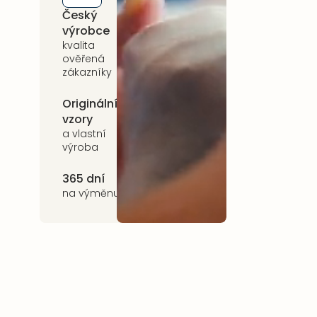
Český
5 let záruka
výrobce
na celý
sortiment
kvalita
ověřená
zákazníky
Originální
Udržitelnost
vzory
kvalitní přírodní
materiály
a vlastní
výroba
365 dní
na výměnu