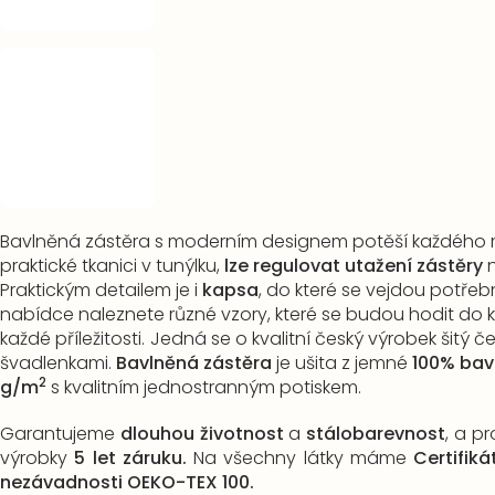
Bavlněná zástěra s moderním designem potěší každého mi
praktické tkanici v tunýlku,
lze regulovat utažení zástěry
n
Praktickým detailem je i
kapsa
, do které se vejdou potřeb
nabídce naleznete různé vzory, které se budou hodit do 
každé příležitosti.
Jedná se o kvalitní český výrobek šitý č
švadlenkami.
Bavlněná zástěra
je ušita z jemné
100% bav
2
g/m
s kvalitním jednostranným potiskem.
Garantujeme
dlouhou životnost
a
stálobarevnost
, a p
výrobky
5 let záruku.
Na všechny látky máme
Certifiká
nezávadnosti OEK
O-TEX 100.