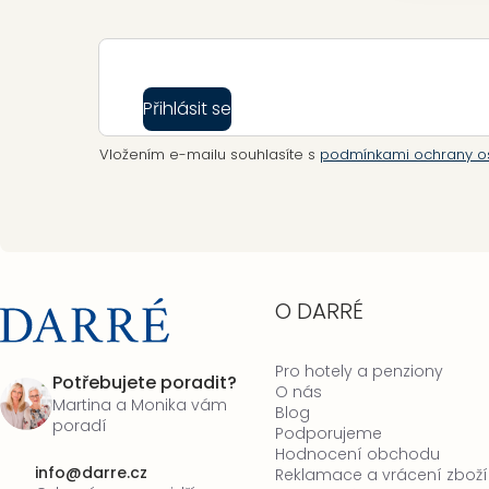
Přihlásit se
Vložením e-mailu souhlasíte s
podmínkami ochrany o
O DARRÉ
Pro hotely a penziony
Potřebujete poradit?
O nás
Martina a Monika vám
Blog
poradí
Podporujeme
Hodnocení obchodu
info
@
darre.cz
Reklamace a vrácení zboží