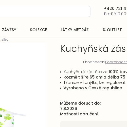
+420 721 41
Po-Pá: 7:00
ZÁVĚSY
KOLEKCE
LÁTKY METRÁŽ
% OUTLET
ístky
Kuchyňská zást
1 hodnocení
Podrobnost
Průměrné
hodnocení
Kuchyňská zástěra ze
100% bav
produktu
Rozměr: šíře 65 cm a délka 75
je
Tkanice v tunýlku, lze regulovat
5,0
Vyrobeno v České republice
z
5
hvězdiček.
Můžeme doručit do:
7.8.2026
Možnosti doručení