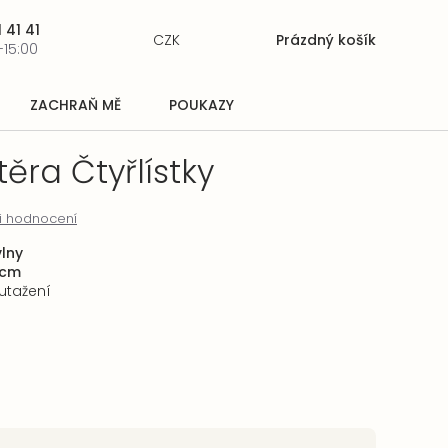
 41 41
CZK
Prázdný košík
Nákupní
-15:00
košík
ZACHRAŇ MĚ
POUKAZY
ěra Čtyřlístky
i hodnocení
lny
 cm
 utažení