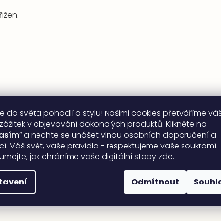
třižen.
Jiřina Snášelová
|
4.6.2026
e do světa pohodlí a stylu! Našimi cookies přetváříme vá
Hodnocení
produktu
Vše OK
 zážitek v objevování dokonalých produktů. Klikněte na
je
lasím
“ a nechte se unášet vlnou osobních doporučení a
5
ací. Váš svět, vaše pravidla - respektujeme vaše soukromí.
z
umejte, jak chráníme vaše digitální stopy
zde
.
5
hvězdiček.
tavení
Odmítnout
Souhl