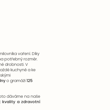
lovníka vaření. Díky
a potřebný rozměr.
né drobnosti. V
každé kuchyně a ke
eskými
lny
o gramáži
125
roto dáváme na naše
t kvality a zdrav
otní