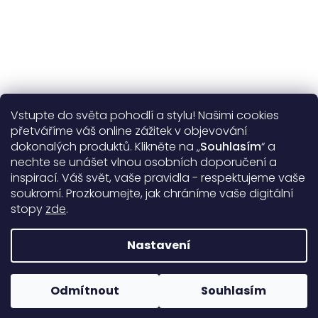
Vstupte do světa pohodlí a stylu! Našimi cookies
Užitečné informace
přetváříme váš online zážitek v objevování
dokonalých produktů. Klikněte na „
Souhlasím
“ a
Obecné informace
nechte se unášet vlnou osobních doporučení a
inspirací. Váš svět, vaše pravidla - respektujeme vaše
soukromí. Prozkoumejte, jak chráníme vaše digitální
Doprava a platba
stopy
zde
.
99%
17397 hodnocení
Nastavení
Copyright 2026
DARRÉ
. Všechna práva vyhrazena.
Upravit
nastavení cookies
Odmítnout
Souhlasím
Rodinná firma od roku 2008
Vytvořil Shoptet Premium
&