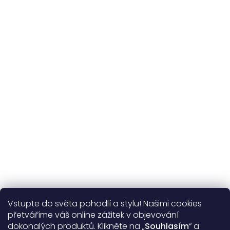
Udržitelnost
kvalitní přírodní materiály
365 dní
na výměnu
Více o nás
Vstupte do světa pohodlí a stylu! Našimi cookies
Užitečné informace
přetváříme váš online zážitek v objevování
dokonalých produktů. Klikněte na „
Souhlasím
“ a