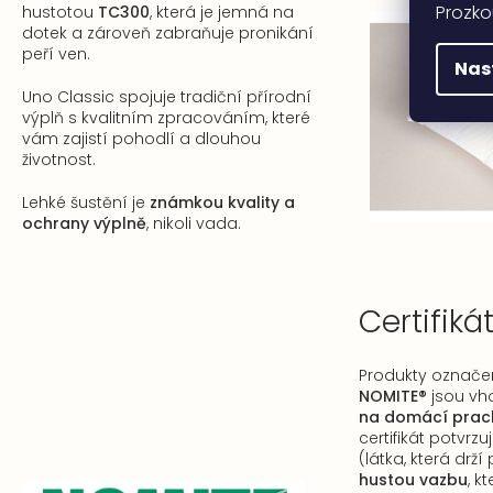
Prozko
hustotou
TC300
, která je jemná na
dotek a zároveň zabraňuje pronikání
peří ven.
Nas
Uno Classic spojuje tradiční přírodní
výplň s kvalitním zpracováním, které
vám zajistí pohodlí a dlouhou
životnost.
Lehké šustění je
známkou kvality a
ochrany výplně
, nikoli vada.
Certifiká
Produkty označen
NOMITE®
jsou vh
na domácí prach
certifikát potvrzu
(látka, která drží
hustou vazbu
, k