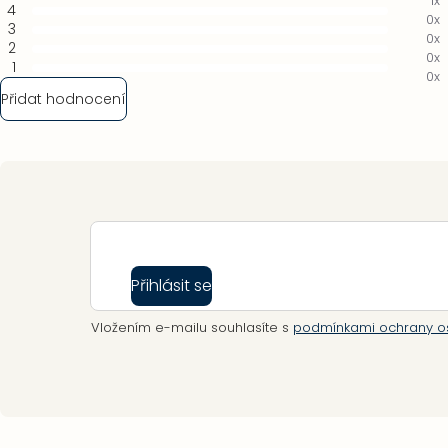
1x
4
je
0x
3
5,0
0x
2
z
0x
1
5
0x
hvězdiček.
Přidat hodnocení
Zápatí
Přihlásit se
Vložením e-mailu souhlasíte s
podmínkami ochrany o