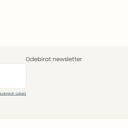
je
5
z
5
hvězdiček.
Odebírat newsletter
sobních údajů