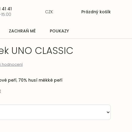
 41 41
CZK
Prázdný košík
Nákupní
-15:00
košík
ZACHRAŇ MĚ
POUKAZY
řek UNO CLASSIC
i hodnocení
ové peří
,
70% husí měkké peří
E