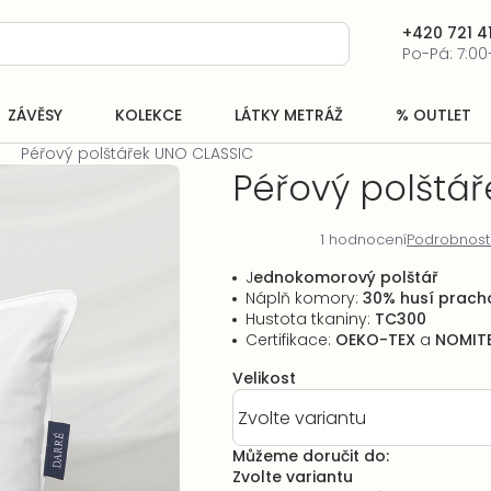
+420 721 41
Po-Pá: 7:00
ZÁVĚSY
KOLEKCE
LÁTKY METRÁŽ
% OUTLET
Péřový polštářek UNO CLASSIC
Péřový polštá
1 hodnocení
Podrobnost
Průměrné
hodnocení
J
ednokomorový polštář
produktu
Náplň komory:
30% husí prach
je
Hustota tkaniny:
TC300
5,0
Certifikace:
OEKO-TEX
a
NOMIT
z
5
Velikost
hvězdiček.
Můžeme doručit do:
Zvolte variantu