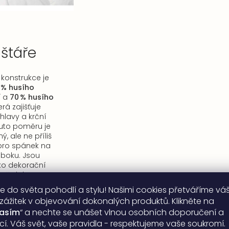
lštáře
onstrukce je
 % husího
í
a
70 % husího
terá zajišťuje
hlavy a krční
uto poměru je
, ale ne příliš
pro spánek na
boku. Jsou
ko dekorační
émně dobrou
ostí v objemu.
e do světa pohodlí a stylu! Našimi cookies přetváříme vá
 zážitek v objevování dokonalých produktů. Klikněte na
lasím
“ a nechte se unášet vlnou osobních doporučení a
ací. Váš svět, vaše pravidla - respektujeme vaše soukromí.