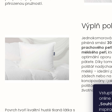
přirozenou pružností.
Výplň po
Jednokomorová k
plněná směsí
30
prachového peř
měkkého peří
, k
optimální oporu 
páteře. Díky tom
polštář nadýchaný
měkký – ideální 
zádech nebo na 
koncipovány i ja
polštáře s extr
životností a stál
Vstupt
online
„
Souh
inspir
Povrch tvoří kvalitní hustě tkaná látka s