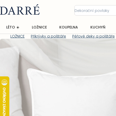
Přejít
na
obsah
LÉTO ☀️
LOŽNICE
KOUPELNA
KUCHYŇ
LOŽNICE
Přikrývky a polštáře
Péřové deky a polštáře
Domů