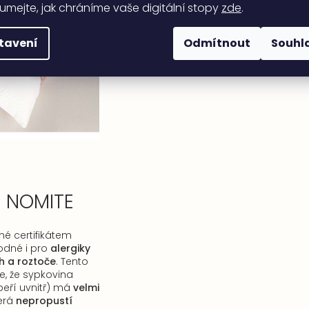
umejte, jak chráníme vaše digitální stopy
zde
.
tavení
Odmítnout
Souhl
t NOMITE
é certifikátem
odné i pro
alergiky
 a roztoče
. Tento
je, že sypkovina
 peří uvnitř) má
velmi
terá
nepropustí