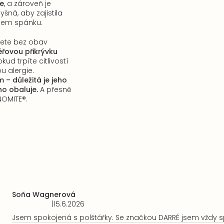
če
, a zároveň je
šná, aby zajistila
hem spánku.
žete bez obav
éřovou přikrývku
pokud trpíte citlivostí
u alergie.
 – důležitá je jeho
ho obaluje.
A přesně
NOMITE®.
Soňa Wagnerová
|
15.6.2026
Hodnocení
produktu
Jsem spokojená s polštářky. Se značkou DARRÉ jsem vždy 