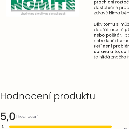
prach ani rozto
dostatečně prody
zdravé klima bě
Díky tomu si mů
dopřát luxusní
p
nebo polštář
, i 
nebo lehčí formo
Peří není problém
úprava a to, co 
to hlídá značka 
Výpis
Hodnocení produktu
hodnocení
5,0
Průměrné
1 hodnocení
hodnocení
5
produktu