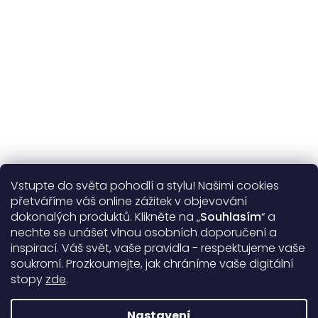
Více o nás
Vstupte do světa pohodlí a stylu! Našimi cookies
Užitečné informace
přetváříme váš online zážitek v objevování
dokonalých produktů. Klikněte na „
Souhlasím
“ a
Obecné informace
nechte se unášet vlnou osobních doporučení a
inspirací. Váš svět, vaše pravidla - respektujeme vaše
soukromí. Prozkoumejte, jak chráníme vaše digitální
Doprava a platba
stopy
zde
.
99%
17388 hodnocení
Nastavení