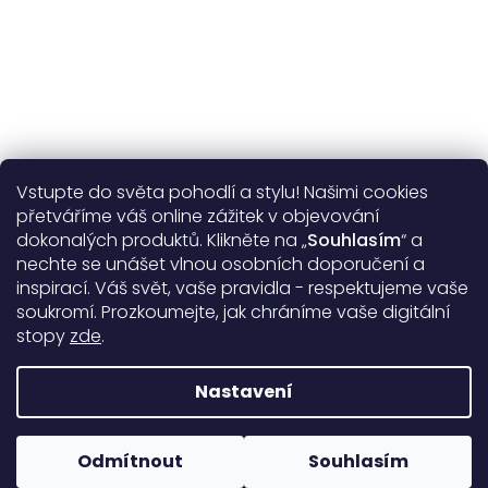
Vstupte do světa pohodlí a stylu! Našimi cookies
Užitečné informace
přetváříme váš online zážitek v objevování
dokonalých produktů. Klikněte na „
Souhlasím
“ a
Obecné informace
nechte se unášet vlnou osobních doporučení a
inspirací. Váš svět, vaše pravidla - respektujeme vaše
soukromí. Prozkoumejte, jak chráníme vaše digitální
Doprava a platba
stopy
zde
.
99%
17385 hodnocení
Nastavení
Copyright 2026
DARRÉ
. Všechna práva vyhrazena.
Upravit
nastavení cookies
Odmítnout
Souhlasím
Rodinná firma od roku 2008