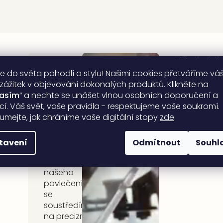
Užitečné 
e do světa pohodlí a stylu! Našimi cookies přetváříme vá
Česká
 zážitek v objevování dokonalých produktů. Klikněte na
Tabulky velikos
lasím
“ a nechte se unášet vlnou osobních doporučení a
rodinná
Péče o produk
ací. Váš svět, vaše pravidla - respektujeme vaše soukromí.
Certifikáty
umejte, jak chráníme vaše digitální stopy
zde
.
firma
DARRÉ
tavení
Odmítnout
Souhl
Při výrobě
našeho
povlečení
se
soustředíme
na precizní