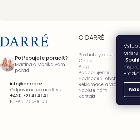
O DARRÉ
Vstupt
online
Pro hotely a penziony
Potřebujete poradit?
„
Souh
O nás
Martina a Monika vám
inspir
Blog
poradí
Podporujeme
Prozko
Hodnocení obchodu
info
@
darre.cz
Reklamace a vrácení zboží
Nas
Odpovíme co nejdříve
Napište nám
+420 721 41 41 41
Kontakt
Po-Pá: 7:00-15:00