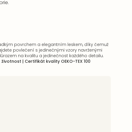
rie.
 hladkým povrchem a elegantním leskem, díky čemuž
jdete povlečení s jedinečnými vzory navrženými
ůrazem na kvalitu a jedinečnost každého detailu.
 životnost |
Certifikát kvality OEKO-TEX 100