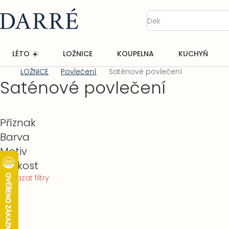
Přejít
na
obsah
LÉTO ☀️
LOŽNICE
KOUPELNA
KUCHYŇ
LOŽNICE
Povlečení
Saténové povlečení
Domů
Saténové povlečení
Postranní
Příznak
panel
Barva
Motiv
Velikost
Vymazat filtry