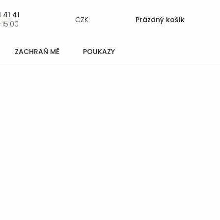
 41 41
CZK
Prázdný košík
Nákupní
-15:00
košík
ZACHRAŇ MĚ
POUKAZY