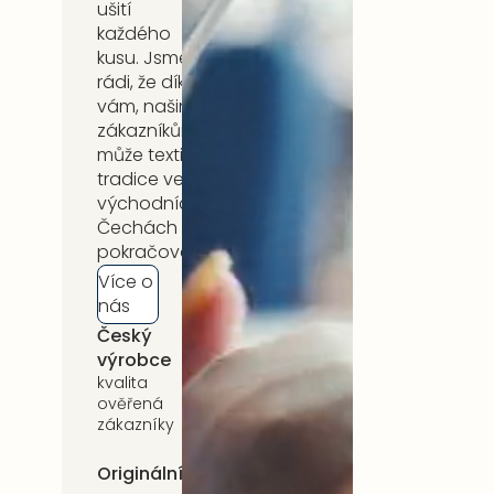
ušití
každého
kusu. Jsme
rádi, že díky
vám, našim
zákazníkům,
může textilní
tradice ve
východních
Čechách
pokračovat.
Více o
nás
Český
5 let záruka
výrobce
na celý
sortiment
kvalita
ověřená
zákazníky
Originální
Udržitelnost