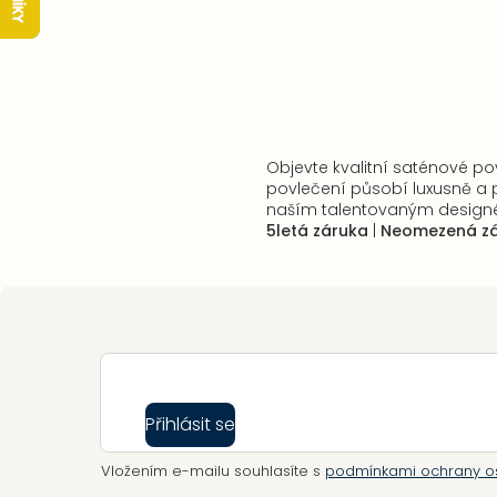
Objevte kvalitní saténové po
povlečení působí luxusně a 
naším talentovaným designér
5letá záruka
|
Neomezená zá
Zápatí
Přihlásit se
Vložením e-mailu souhlasíte s
podmínkami ochrany o