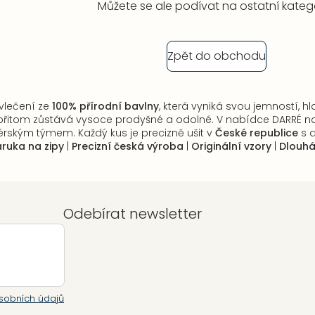
Můžete se ale podívat na ostatní katego
Zpět do obchodu
vlečení ze
100% přírodní bavlny
, která vyniká svou jemností,
přitom zůstává vysoce prodyšné a odolné. V nabídce DARRÉ na
ským týmem. Každý kus je precizně ušit v
České republice
s d
ruka na zipy
|
Precizní česká výroba
|
Originální vzory
|
Dlouhá
Odebírat newsletter
sobních údajů