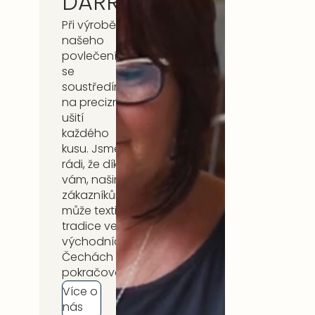
DARRÉ
Při výrobě
našeho
povlečení
se
soustředíme
na precizní
ušití
každého
kusu. Jsme
rádi, že díky
vám, našim
zákazníkům,
může textilní
tradice ve
východních
Čechách
pokračovat.
Více o
nás