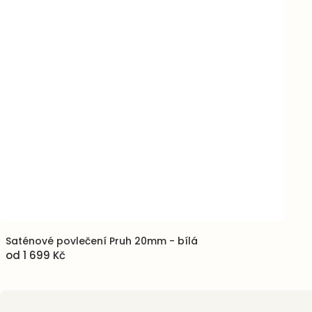
Saténové povlečení Pruh 20mm - bílá
od
1 699 Kč
Zápatí