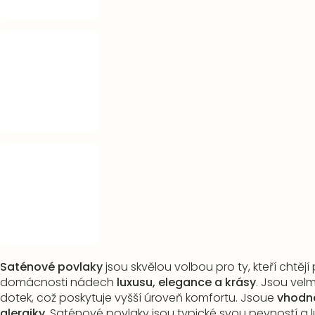
Saténové povlaky
jsou skvělou volbou pro ty, kteří chtějí
domácnosti nádech
luxusu, elegance a krásy
. Jsou vel
dotek, což poskytuje vyšší úroveň komfortu. Jsoue
vhodné
alergiky
. Saténové povlaky jsou typické svou pevností a