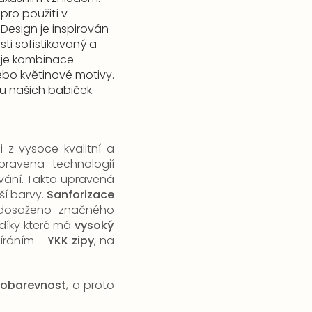
pro použití v
Design je inspirován
ti sofistikovaný a
 je kombinace
ebo květinové motivy.
u našich babiček.
 z vysoce kvalitní a
upravena technologií
kování. Takto upravená
jší barvy.
Sanforizace
je dosaženo značného
díky které má
vysoký
víráním -
YKK zipy
, na
lobarevnost
, a proto