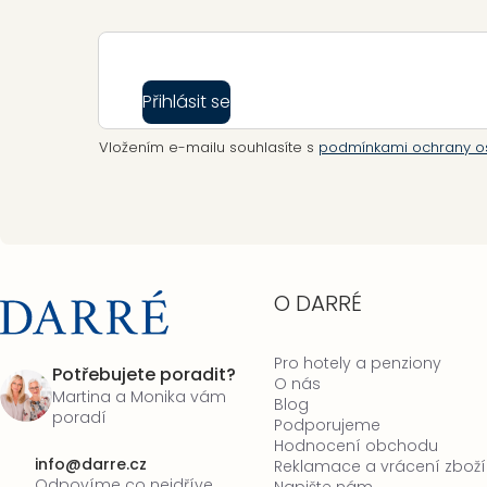
Přihlásit se
Vložením e-mailu souhlasíte s
podmínkami ochrany o
O DARRÉ
Pro hotely a penziony
Potřebujete poradit?
O nás
Martina a Monika vám
Blog
poradí
Podporujeme
Hodnocení obchodu
info
@
darre.cz
Reklamace a vrácení zboží
Odpovíme co nejdříve