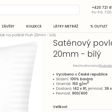
+420 721 41
Po-Pá: 7:00
ZÁVĚSY
KOLEKCE
LÁTKY METRÁŽ
% OUTLET
ak na polštář Pruh 20mm - bílý
Saténový povla
20mm - bílý
Neohodnoceno
Podrobn
Průměrné
hodnocení
Vyrobeno v České republice
produktu
Složení:
100% bavlna
je
2
Gramáž:
150 g/m
0,0
Dostava:
142 x 81,
jemnost:
36 x
z
Pevnost:
900/400
5
hvězdiček.
Velikost