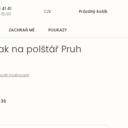
 41 41
CZK
Prázdný košík
Nákupní
-15:00
košík
ZACHRAŇ MĚ
POUKAZY
k na polštář Pruh
osti hodnocení
 36