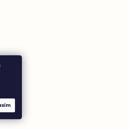
š
asím