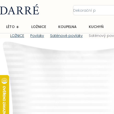
Přejít
na
obsah
LÉTO ☀️
LOŽNICE
KOUPELNA
KUCHYŇ
LOŽNICE
Povlaky
Saténové povlaky
Saténový povl
Domů