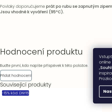
Povlaky doporučujeme
prát po rubu se zapnutým zipe
Jsou vhodné k vyváření (95ºC).
Hodnocení produktu
Vstupt
online
Buďte první, kdo napíše příspěvek k této položce.
„
Souh
inspir
Přidat hodnocení
Prozko
Související produkty
Nas
-15% kód: DNY15