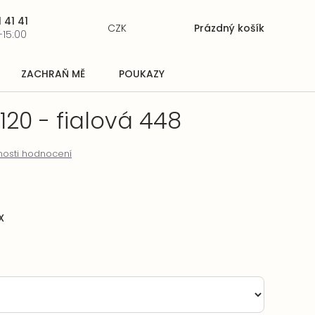
 41 41
CZK
Prázdný košík
Nákupní
-15:00
košík
ZACHRAŇ MĚ
POUKAZY
 120 - fialová 448
osti hodnocení
X