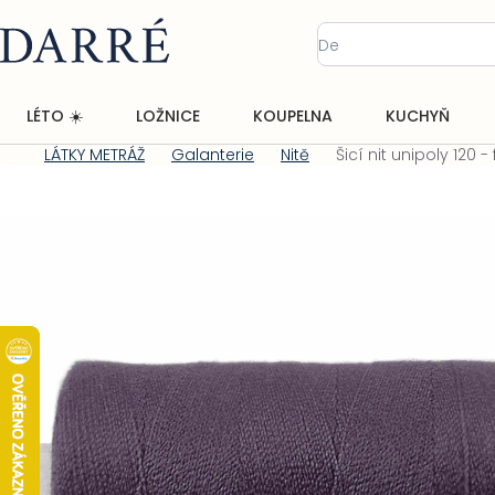
Přejít
na
obsah
LÉTO ☀️
LOŽNICE
KOUPELNA
KUCHYŇ
LÁTKY METRÁŽ
Galanterie
Nitě
Šicí nit unipoly 120 -
Domů