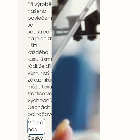
Při výrobě
našeho
povlečení
se
soustředíme
na precizní
ušití
každého
kusu. Jsme
rádi, že díky
vám, našim
zákazníkům,
může textilní
tradice ve
východních
Čechách
pokračovat.
Více o
nás
Český
5 let záruka