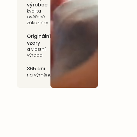
výrobce
na celý
sortiment
kvalita
ověřená
zákazníky
Originální
Udržitelnost
vzory
kvalitní přírodní
materiály
a vlastní
výroba
365 dní
na výměnu