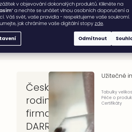
 zážitek v objevování dokonalých produktů. Klikněte na
lasím
“ a nechte se unášet vlnou osobních doporučení a
ací. Váš svět, vaše pravidla - respektujeme vaše soukromí.
umejte, jak chráníme vaše digitální stopy
zde
.
sobních údajů
tavení
Odmítnout
Souhl
Užitečné 
Česká
Tabulky velikos
rodinná
Péče o produk
Certifikáty
firma
DARRÉ