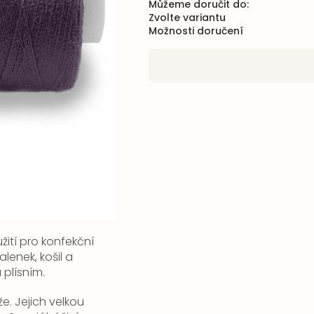
Můžeme doručit do:
Zvolte variantu
Možnosti doručení
ití pro konfekční
lenek, košil a
 plísním.
že. Jejich velkou