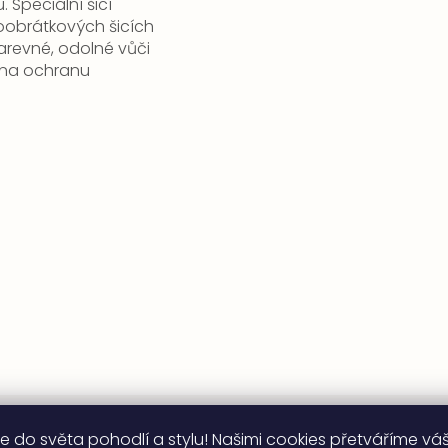
 Speciální šicí
oobrátkových šicích
barevné, odolné vůči
m na ochranu
Odebírat newsletter
e do světa pohodlí a stylu! Našimi cookies přetváříme vá