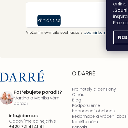
online
„
Souh
inspir
Přihlásit se
Prozko
Vložením e-mailu souhlasíte s
podmínkami ochrany o
Nas
O DARRÉ
Pro hotely a penziony
Potřebujete poradit?
O nás
Martina a Monika vám
Blog
poradí
Podporujeme
Hodnocení obchodu
info
@
darre.cz
Reklamace a vrácení zboží
Odpovíme co nejdříve
Napište nám
+420 721 41 41 41
Kontakt