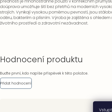
předností je mnohostranné použití v konfekčním průmyslu.
doúprava umožňuje šití bez přetrhů na moderních vysok
strojích. Vynikají vysokou poměrnou pevností, jsou stálo
oděru, bakteriím a plísním. Výroba je zajištěna s ohlede
životního prostředí a zdravotní nezávadnost.
Hodnocení produktu
Buďte první, kdo napíše příspěvek k této položce.
Přidat hodnocení
Zápatí
Vstupt