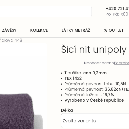
+420 721 41
Po-Pá: 7:00
ZÁVĚSY
KOLEKCE
LÁTKY METRÁŽ
% OUTLET
 fialová 448
Šicí nit unipoly
Neohodnoceno
Podrobn
Průměrné
hodnocení
Tloušťka:
cca 0,2mm
produktu
TEX 14x2
je
Průměrná pevnost tahu:
10,5N
0,0
Průměrná pevnost:
36,62cN/TE
z
Průměrná tažnost:
16,7%
5
Vyrobeno v České republice
hvězdiček.
Délka