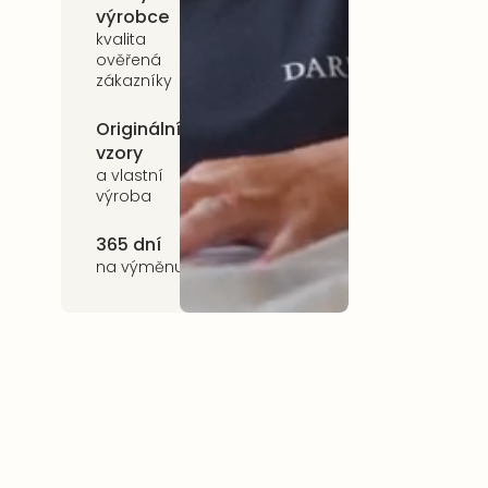
výrobce
na celý
sortiment
kvalita
ověřená
zákazníky
Originální
Udržitelnost
vzory
kvalitní přírodní
materiály
a vlastní
výroba
365 dní
na výměnu