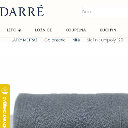
Přejít
na
obsah
LÉTO ☀️
LOŽNICE
KOUPELNA
KUCHYŇ
LÁTKY METRÁŽ
Galanterie
Nitě
Šicí nit unipoly 120 
Domů