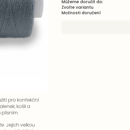
Můžeme doručit do:
Zvolte variantu
Možnosti doručení
ití pro konfekční
lenek, košil a
 plísním.
že. Jejich velkou