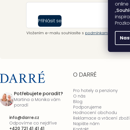
online
„
Souh
inspir
Přihlásit se
Prozko
Vložením e-mailu souhlasíte s
podmínkami ochrany o
Nas
O DARRÉ
Pro hotely a penziony
Potřebujete poradit?
O nás
Martina a Monika vám
Blog
poradí
Podporujeme
Hodnocení obchodu
info
@
darre.cz
Reklamace a vrácení zboží
Odpovíme co nejdříve
Napište nám
+420 721 41 41 41
Kontakt