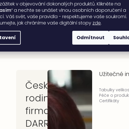
 zážitek v objevování dokonalých produktů. Klikněte na
lasím
“ a nechte se unášet vlnou osobních doporučení a
ací. Váš svět, vaše pravidla - respektujeme vaše soukromí.
umejte, jak chráníme vaše digitální stopy
zde
.
sobních údajů
tavení
Odmítnout
Souhl
Užitečné 
Česká
Tabulky velikos
rodinná
Péče o produk
Certifikáty
firma
DARRÉ