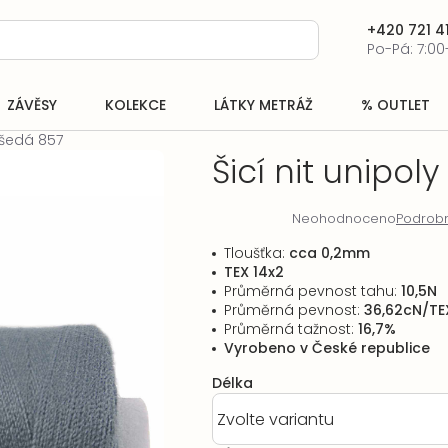
+420 721 41
Po-Pá: 7:00
ZÁVĚSY
KOLEKCE
LÁTKY METRÁŽ
% OUTLET
- šedá 857
Šicí nit unipol
Neohodnoceno
Podrobn
Průměrné
hodnocení
Tloušťka:
cca 0,2mm
produktu
TEX 14x2
je
Průměrná pevnost tahu:
10,5N
0,0
Průměrná pevnost:
36,62cN/TE
z
Průměrná tažnost:
16,7%
5
Vyrobeno v České republice
hvězdiček.
Délka