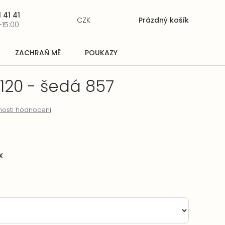
 41 41
CZK
Prázdný košík
Nákupní
-15:00
košík
ZACHRAŇ MĚ
POUKAZY
y 120 - šedá 857
osti hodnocení
X