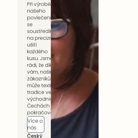
Při výrobě
našeho
povlečení
se
soustředíme
na precizní
ušití
každého
kusu. Jsme
rádi, že díky
vám, našim
zákazníkům,
může textilní
tradice ve
východních
Čechách
pokračovat.
Více o
nás
Český
5 let záruka