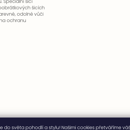
 Speciální šicí
oobrátkových šicích
barevné, odolné vůči
m na ochranu
Odebírat newsletter
e do světa pohodlí a stylu! Našimi cookies přetváříme vá