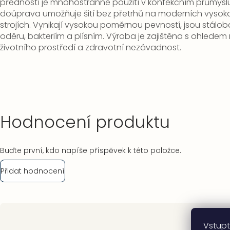
předností je mnohostranné použití v konfekčním průmyslu.
doúprava umožňuje šití bez přetrhů na moderních vysok
strojích. Vynikají vysokou poměrnou pevností, jsou stálo
oděru, bakteriím a plísním. Výroba je zajištěna s ohlede
životního prostředí a zdravotní nezávadnost.
Hodnocení produktu
Buďte první, kdo napíše příspěvek k této položce.
Přidat hodnocení
Zápatí
Vstupt