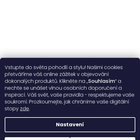
Vstupte do světa pohodlí a stylu! Našimi cookies
Užitečné informace
přetváříme váš online zážitek v objevování
dokonalých produktů. Klikněte na „
Souhlasím
“ a
Obecné informace
nechte se unášet vlnou osobních doporučení a
inspirací. Váš svět, vaše pravidla - respektujeme vaše
soukromí. Prozkoumejte, jak chráníme vaše digitální
Doprava a platba
stopy
zde
.
99%
17385 hodnocení
Nastavení
Copyright 2026
DARRÉ
. Všechna práva vyhrazena.
Upravit