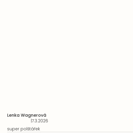
Lenka Wagnerová
|
7.3.2026
Hodnocení
produktu
super polštářek