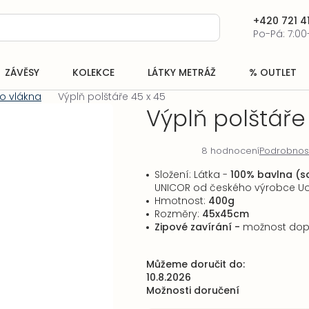
+420 721 41
Po-Pá: 7:00
ZÁVĚSY
KOLEKCE
LÁTKY METRÁŽ
% OUTLET
ho vlákna
Výplň polštáře 45 x 45
Výplň polštáře
8 hodnocení
Podrobnos
Průměrné
hodnocení
Složení: Látka -
100% bavlna (s
produktu
UNICOR od českého výrobce Uo
je
Hmotnost:
400g
5,0
Rozměry:
45x45cm
z
Zipové zavírání -
možnost dop
5
hvězdiček.
Můžeme doručit do:
10.8.2026
Možnosti doručení