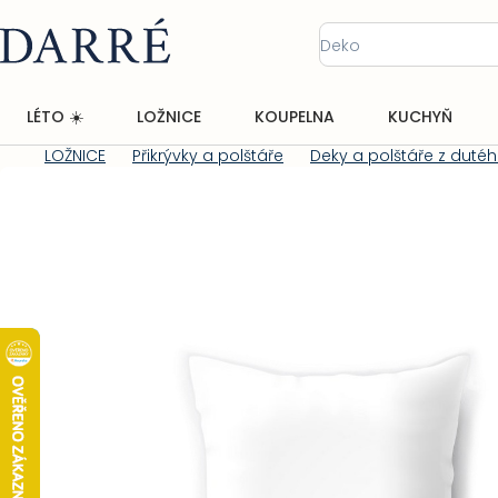
Přejít
na
obsah
LÉTO ☀️
LOŽNICE
KOUPELNA
KUCHYŇ
LOŽNICE
Přikrývky a polštáře
Deky a polštáře z duté
Domů