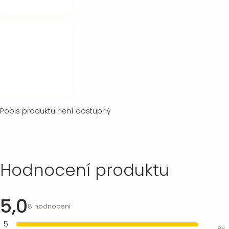
Popis produktu není dostupný
Výpis
Hodnocení produktu
hodnocení
5,0
Průměrné
8 hodnocení
hodnocení
5
produktu
8x