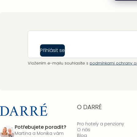
výpisu
Zápatí
Přihlásit se
Vložením e-mailu souhlasíte s
podmínkami ochrany o
O DARRÉ
Pro hotely a penziony
Potřebujete poradit?
O nás
Martina a Monika vám
Blog