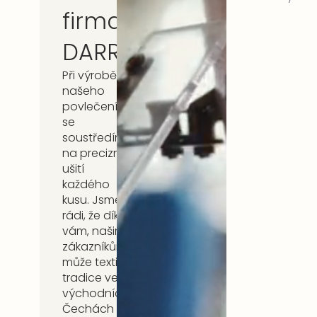
firma
DARRÉ
Při výrobě
našeho
povlečení
se
soustředíme
na precizní
ušití
každého
kusu. Jsme
rádi, že díky
vám, našim
zákazníkům,
může textilní
tradice ve
východních
Čechách