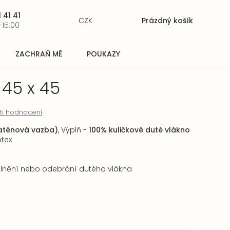
 41 41
CZK
Prázdný košík
Nákupní
-15:00
košík
ZACHRAŇ MĚ
POUKAZY
 45 x 45
ti hodnocení
aténová vazba)
,
Výplň -
100% kuličkové duté vlákno
tex
lnění nebo odebrání dutého vlákna