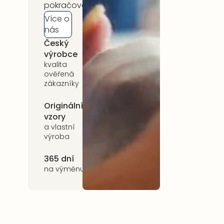
pokračovat.
Více o
nás
Český
5 let záruka
výrobce
na celý
sortiment
kvalita
ověřená
zákazníky
Originální
Udržitelnost
vzory
kvalitní přírodní
materiály
a vlastní
výroba
365 dní
na výměnu