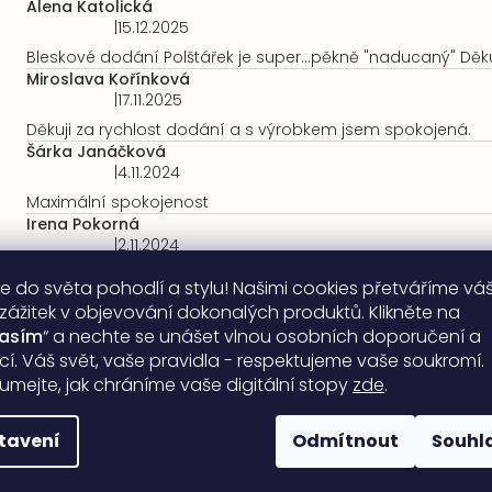
je
Alena Katolická
5
|
15.12.2025
Hodnocení
z
produktu
Bleskové dodání Polštářek je super...pěkně "naducaný" Děku
5
je
Miroslava Kořínková
hvězdiček.
5
|
17.11.2025
Hodnocení
z
produktu
Děkuji za rychlost dodání a s výrobkem jsem spokojená.
5
je
Šárka Janáčková
hvězdiček.
5
|
4.11.2024
Hodnocení
z
produktu
Maximální spokojenost
5
je
Irena Pokorná
hvězdiček.
5
|
2.11.2024
Hodnocení
z
produktu
Jsem velmi spokojena. Objednávala jsem opakovaně
5
e do světa pohodlí a stylu! Našimi cookies přetváříme vá
je
Milan Beránek
hvězdiček.
 zážitek v objevování dokonalých produktů. Klikněte na
5
|
1.12.2023
Hodnocení
lasím
“ a nechte se unášet vlnou osobních doporučení a
z
produktu
Spokojenost, rychlé dodání, kvalita produktu.
5
ací. Váš svět, vaše pravidla - respektujeme vaše soukromí.
je
hvězdiček.
umejte, jak chráníme vaše digitální stopy
zde
.
5
z
5
tavení
Odmítnout
Souhl
hvězdiček.
Zobrazit další