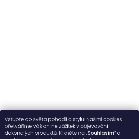
Udržitelnost
kvalitní přírodní materiály
365 dní
na výměnu
Více o nás
Vstupte do světa pohodlí a stylu! Našimi cookies
Užitečné informace
přetváříme váš online zážitek v objevování
dokonalých produktů. Klikněte na „
Souhlasím
“ a