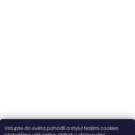
a vlastní výroba
Udržitelnost
kvalitní přírodní materiály
365 dní
na výměnu
Více o nás
Vstupte do světa pohodlí a stylu! Našimi cookies
Užitečné informace
přetváříme váš online zážitek v objevování