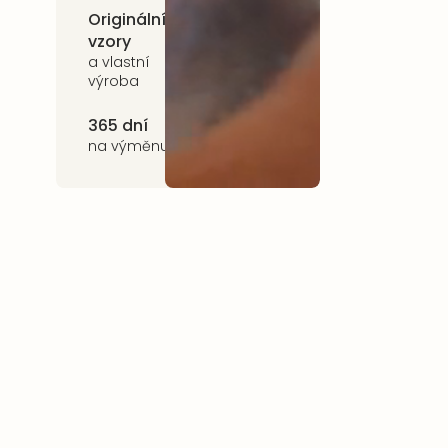
Originální
Udržitelnost
vzory
kvalitní přírodní
materiály
a vlastní
výroba
365 dní
na výměnu