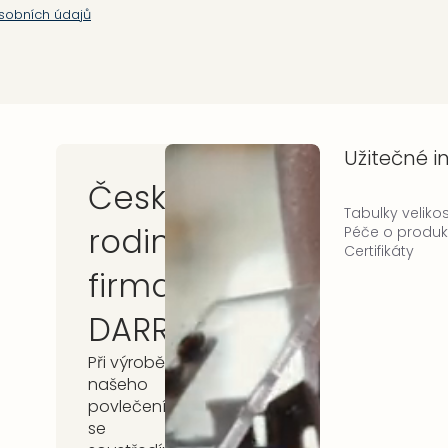
sobních údajů
Užitečné 
Česká
Tabulky velikos
rodinná
Péče o produk
Certifikáty
firma
DARRÉ
Při výrobě
našeho
povlečení
se