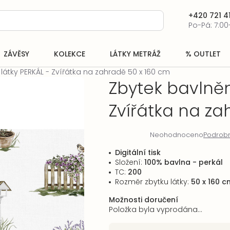
+420 721 41
Po-Pá: 7:00
ZÁVĚSY
KOLEKCE
LÁTKY METRÁŽ
% OUTLET
látky PERKÁL - Zvířátka na zahradě 50 x 160 cm
Zbytek bavlněn
Zvířátka na za
Neohodnoceno
Podrobn
Průměrné
hodnocení
Digitální tisk
produktu
Složení:
100% bavlna - perkál
je
TC:
200
0,0
Rozměr zbytku látky:
50
x 160 c
z
5
Možnosti doručení
hvězdiček.
Položka byla vyprodána…