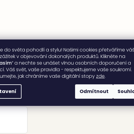
e do světa pohodlí a stylu! Našimi cookies přetváříme vá
 zážitek v objevování dokonalých produktů. Klikněte na
lasím
“ a nechte se unášet vlnou osobních doporučení a
ací. Váš svět, vaše pravidla - respektujeme vaše soukromí.
umejte, jak chráníme vaše digitální stopy
zde
.
tavení
Odmítnout
Souhl
Odebírat newsletter