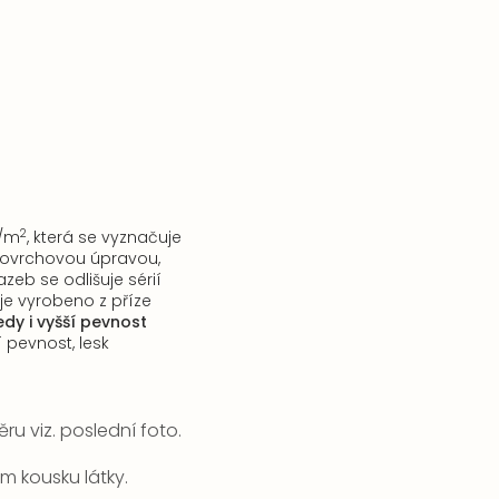
2
g/m
, která se vyznačuje
povrchovou úpravou,
eb se odlišuje sérií
je vyrobeno z příze
dy i vyšší pevnost
pevnost, lesk
ru viz. poslední foto.
 kousku látky.