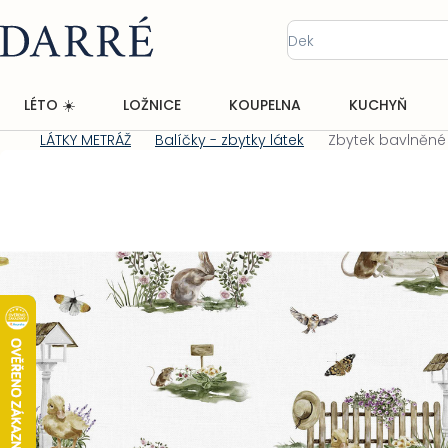
Přejít
na
obsah
LÉTO ☀️
LOŽNICE
KOUPELNA
KUCHYŇ
LÁTKY METRÁŽ
Balíčky - zbytky látek
Zbytek bavlněné 
Domů