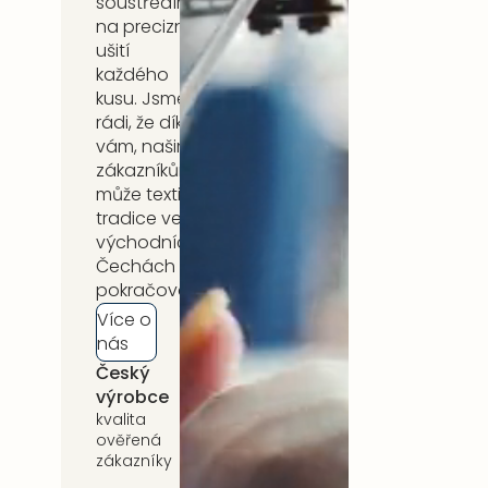
soustředíme
na precizní
ušití
každého
kusu. Jsme
rádi, že díky
vám, našim
zákazníkům,
může textilní
tradice ve
východních
Čechách
pokračovat.
Více o
nás
Český
5 let záruka
výrobce
na celý
sortiment
kvalita
ověřená
zákazníky