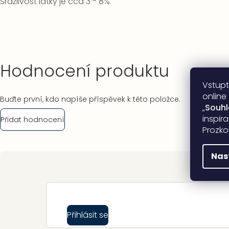
Srážlivost látky je cca 3 - 8%.
Hodnocení produktu
Vstupt
online
Buďte první, kdo napíše příspěvek k této položce.
„
Souh
inspir
Přidat hodnocení
Prozko
Nas
Zápatí
Přihlásit se