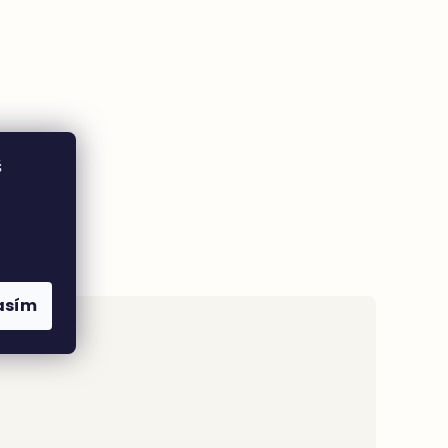
š
asím