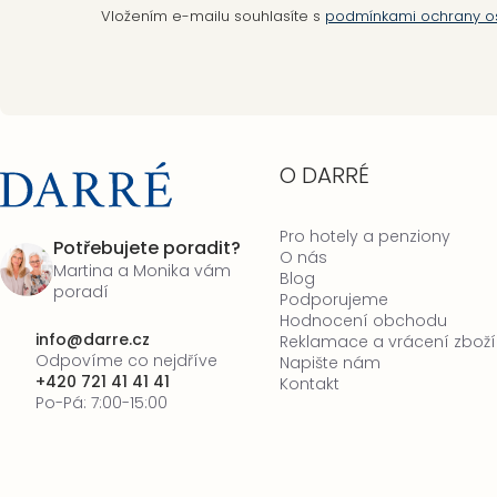
Vložením e-mailu souhlasíte s
podmínkami ochrany o
O DARRÉ
Pro hotely a penziony
Potřebujete poradit?
O nás
Martina a Monika vám
Blog
poradí
Podporujeme
Hodnocení obchodu
info
@
darre.cz
Reklamace a vrácení zboží
Odpovíme co nejdříve
Napište nám
+420 721 41 41 41
Kontakt
Po-Pá: 7:00-15:00