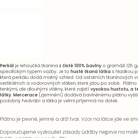
Perkál
je lehoučká tkanina
z čisté 100% bavlny
o gramáži 125 
specifickým typem vazby. Je to
hustě tkaná látka
s hladkou 
která perkálu dodá matný vzhled. Od ostatních tkaninových vaz
vertikálních a vodorovných vláken, které jdou po sobě. Plátno 
tenkými, ale dlouhými vlákny, které zajistí
vysokou hustotu, a te
látky
.
Mercerace
(zjemnění) dodává bavlněnému plátnu vyšší 
podobný hedvábí a látka je velmi příjemná na dotek.
Plátno je pevné, jemné a drží tvar. Vzor na látce jde ve smě
Doporučujeme vyzkoušet zásady údržby nejprve na malém