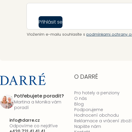
Přihlásit se
Vložením e-mailu souhlasíte s
podmínkami ochrany o
O DARRÉ
Pro hotely a penziony
Potřebujete poradit?
O nás
Martina a Monika vám
Blog
poradí
Podporujeme
Hodnocení obchodu
info
@
darre.cz
Reklamace a vrácení zboží
Odpovíme co nejdříve
Napište nám
+420 721 41 41 41