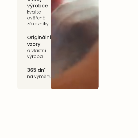
výrobce
na celý
sortiment
kvalita
ověřená
zákazníky
Originální
Udržitelnost
vzory
kvalitní přírodní
materiály
a vlastní
výroba
365 dní
na výměnu