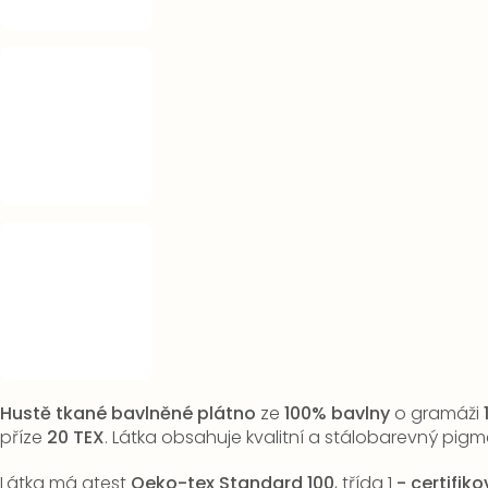
Hustě tkané bavlněné plátno
ze
100% bavlny
o gramáži
příze
20 TEX
. Látka obsahuje kvalitní a stálobarevný pigm
Látka má atest
Oeko-tex Standard 100
, třída 1
-
certifik