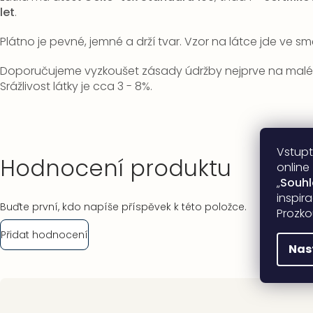
let
.
Plátno je pevné, jemné a drží tvar. Vzor na látce jde ve smě
Doporučujeme vyzkoušet zásady údržby nejprve na malém
Srážlivost látky je cca 3 - 8%.
Vstupt
Hodnocení produktu
online
„
Souh
inspir
Buďte první, kdo napíše příspěvek k této položce.
Prozko
Přidat hodnocení
Nas
Zápatí