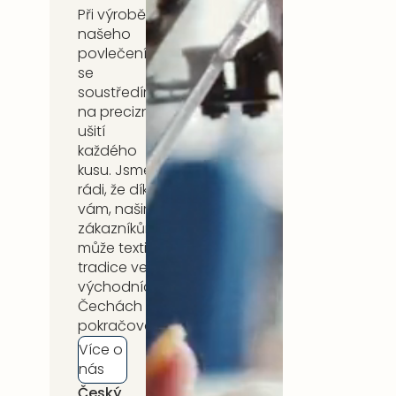
Při výrobě
našeho
povlečení
se
soustředíme
na precizní
ušití
každého
kusu. Jsme
rádi, že díky
vám, našim
zákazníkům,
může textilní
tradice ve
východních
Čechách
pokračovat.
Více o
nás
Český
5 let záruka