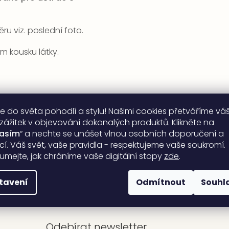
ru viz. poslední foto.
 kousku látky.
e do světa pohodlí a stylu! Našimi cookies přetváříme vá
 zážitek v objevování dokonalých produktů. Klikněte na
lasím
“ a nechte se unášet vlnou osobních doporučení a
ací. Váš svět, vaše pravidla - respektujeme vaše soukromí.
umejte, jak chráníme vaše digitální stopy
zde
.
tavení
Odmítnout
Souhl
Odebírat newsletter