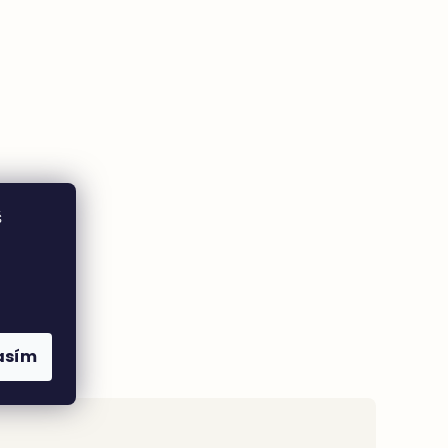
š
asím