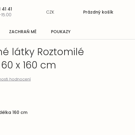
 41 41
CZK
Prázdný košík
Nákupní
-15:00
košík
ZACHRAŇ MĚ
POUKAZY
é látky Roztomilé
 60 x 160 cm
osti hodnocení
 délka 160 cm