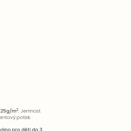
2
125g/m
. Jemnost
entový potisk.
ováno pro děti do 3