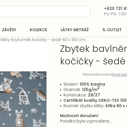
+420 721 41
Po-Pá: 7:00
ZÁVĚSY
KOLEKCE
LÁTKY METRÁŽ
% OUTLET
látky Roztomilé kočičky - šedé 60 x 160 cm
Zbytek bavlněn
kočičky - šedé
Neohodnoceno
Podrobn
Průměrné
hodnocení
Složení:
100% bavlna
produktu
2
Gramáž:
125g/m
je
Konstrukce:
29/27
0,0
Certifikát kva
lity OEKO-TEX 100
z
Rozměr zbytku látky:
šířka 60 x
5
hvězdiček.
Možnosti doručení
Položka byla vyprodána…