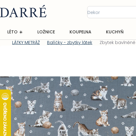
Přejít
na
obsah
LÉTO ☀️
LOŽNICE
KOUPELNA
KUCHYŇ
LÁTKY METRÁŽ
Balíčky - zbytky látek
Zbytek bavlněné 
Domů