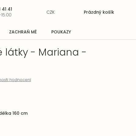
 41 41
CZK
Prázdný košík
Nákupní
-15:00
košík
ZACHRAŇ MĚ
POUKAZY
 látky - Mariana -
osti hodnocení
 délka 160 cm