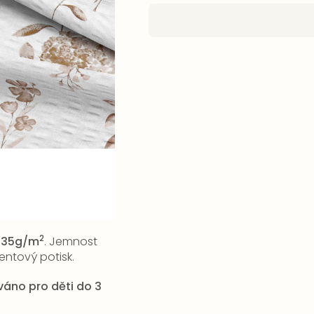
2
135g/m
. Jemnost
entový potisk.
ováno pro děti do 3