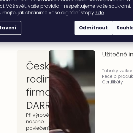
ací. Váš svět, vaše pravidla - respektujeme vaše soukromí.
sobních údajů
umejte, jak chráníme vaše digitální stopy
zde
.
tavení
Odmítnout
Souhl
Užitečné 
Česká
Tabulky velikos
rodinná
Péče o produk
Certifikáty
firma
DARRÉ
Při výrobě
našeho
povlečení