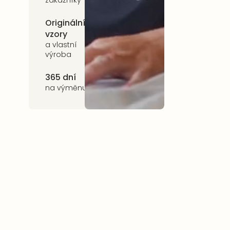
zákazníky
Originální
Udržitelnost
vzory
kvalitní přírodní
materiály
a vlastní
výroba
365 dní
na výměnu