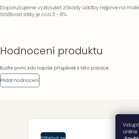
Doporučujeme vyzkoušet zásady údržby nejprve na malém
Srážlivost látky je cca 3 - 8%.
Hodnocení produktu
Buďte první, kdo napíše příspěvek k této položce.
Přidat hodnocení
Zápatí
Vstupt
online
Přihlásit se
„
Souh