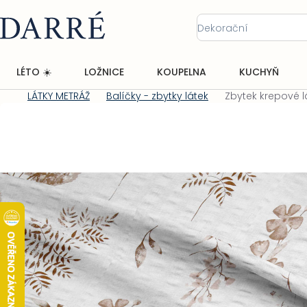
Přejít
na
obsah
LÉTO ☀️
LOŽNICE
KOUPELNA
KUCHYŇ
LÁTKY METRÁŽ
Balíčky - zbytky látek
Zbytek krepové l
Domů