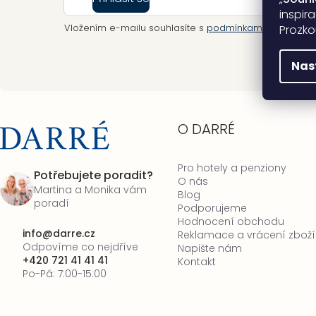
inspir
Vložením e-mailu souhlasíte s
podmínkami ochrany o
Prozko
Nas
O DARRÉ
Pro hotely a penziony
Potřebujete poradit?
O nás
Martina a Monika vám
Blog
poradí
Podporujeme
Hodnocení obchodu
info
@
darre.cz
Reklamace a vrácení zboží
Odpovíme co nejdříve
Napište nám
+420 721 41 41 41
Kontakt
Po-Pá: 7:00-15:00