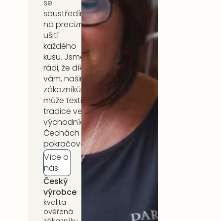
se
soustředíme
na precizní
ušití
každého
kusu. Jsme
rádi, že díky
vám, našim
zákazníkům,
může textilní
tradice ve
východních
Čechách
pokračovat.
Více o
nás
Český
5 let záruka
výrobce
na celý
sortiment
kvalita
ověřená