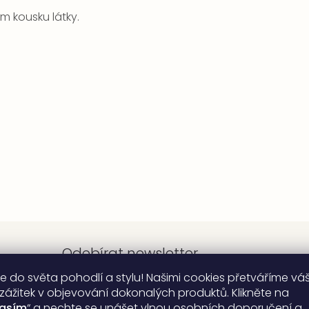
 kousku látky.
Odebírat newsletter
e do světa pohodlí a stylu! Našimi cookies přetváříme vá
 zážitek v objevování dokonalých produktů. Klikněte na
lasím
“ a nechte se unášet vlnou osobních doporučení a