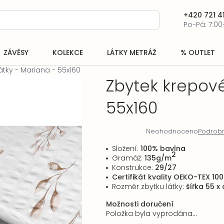
+420 721 41
Po-Pá: 7:00
ZÁVĚSY
KOLEKCE
LÁTKY METRÁŽ
% OUTLET
átky - Mariana - 55x160
Zbytek krepové
55x160
Neohodnoceno
Podrobn
Průměrné
hodnocení
Složení:
100% bavlna
produktu
2
Gramáž:
135g/m
je
Konstrukce:
29/27
0,0
Certifikát kva
lity OEKO-TEX 100
z
Rozměr zbytku látky:
šířka 55 x
5
hvězdiček.
Možnosti doručení
Položka byla vyprodána…