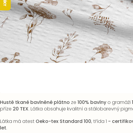
Hustě tkané bavlněné plátno
ze
100% bavlny
o gramáži
příze
20 TEX
. Látka obsahuje kvalitní a stálobarevný pigm
Látka má atest
Oeko-tex Standard 100
, třída 1
-
certifik
let
.