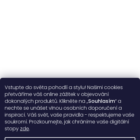
Více o nás
Vstupte do světa pohodlí a stylu! Našimi cookies
Užitečné informace
přetváříme váš online zážitek v objevování
dokonalých produktů. Klikněte na „
Souhlasím
“ a
Obecné informace
nechte se unášet vlnou osobních doporučení a
inspirací. Váš svět, vaše pravidla - respektujeme vaše
soukromí. Prozkoumejte, jak chráníme vaše digitální
Doprava a platba
stopy
zde
.
99%