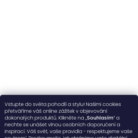
365 dní
na výměnu
Více o nás
Vstupte do světa pohodlí a stylu! Našimi cookies
Užitečné informace
přetváříme váš online zážitek v objevování
dokonalých produktů. Klikněte na „
Souhlasím
“ a
Obecné informace
nechte se unášet vlnou osobních doporučení a
inspirací. Váš svět, vaše pravidla - respektujeme vaše